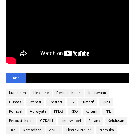
LABEL
Kurikulum
Headline
Berita sekolah
Kesiswaan
Humas
Literasi
Prestasi
P5
Sumatif
Guru
Kombel
Adiwiyata
PPDB
KKO
Kultum
PPL
Perpustakaan
G7KAIH
LintasMapel
Sarana
Kelulusan
TKA
Ramadhan
ANBK
Ekstrakurikuler
Pramuka