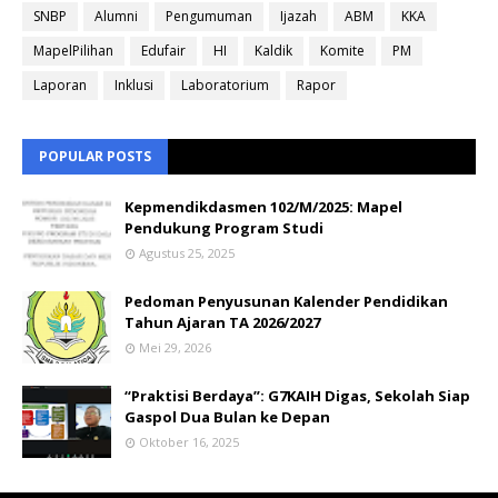
SNBP
Alumni
Pengumuman
Ijazah
ABM
KKA
MapelPilihan
Edufair
HI
Kaldik
Komite
PM
Laporan
Inklusi
Laboratorium
Rapor
POPULAR POSTS
Kepmendikdasmen 102/M/2025: Mapel
Pendukung Program Studi
Agustus 25, 2025
Pedoman Penyusunan Kalender Pendidikan
Tahun Ajaran TA 2026/2027
Mei 29, 2026
“Praktisi Berdaya”: G7KAIH Digas, Sekolah Siap
Gaspol Dua Bulan ke Depan
Oktober 16, 2025