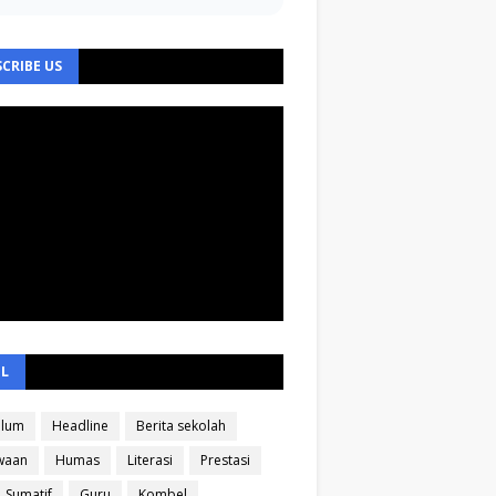
CRIBE US
EL
ulum
Headline
Berita sekolah
waan
Humas
Literasi
Prestasi
Sumatif
Guru
Kombel