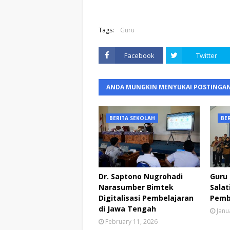
Tags:
Guru
Facebook
Twitter
ANDA MUNGKIN MENYUKAI POSTINGAN
BERITA SEKOLAH
BE
Dr. Saptono Nugrohadi
Guru
Narasumber Bimtek
Salat
Digitalisasi Pembelajaran
Pembe
di Jawa Tengah
Janu
February 11, 2026