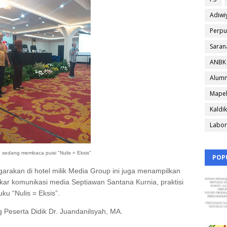
Adiwi
Perpu
Saran
ANBK
Alumn
Mapel
Kaldik
Labor
n sedang membaca puisi "Nulis = Eksis"
POP
garakan di hotel milik Media Group ini juga menampilkan
r komunikasi media Septiawan Santana Kurnia, praktisi
u “Nulis = Eksis”.
g Peserta Didik Dr. Juandanilsyah, MA.