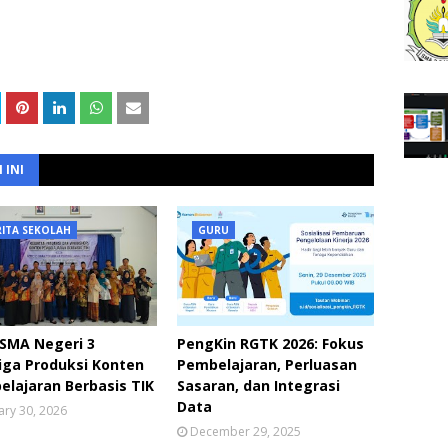
 INI
RITA SEKOLAH
GURU
 SMA Negeri 3
PengKin RGTK 2026: Fokus
iga Produksi Konten
Pembelajaran, Perluasan
lajaran Berbasis TIK
Sasaran, dan Integrasi
Data
ary 30, 2026
December 29, 2025