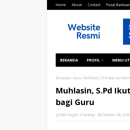
Home
About
Contact
Pusat Bantuan
BERANDA
PROFIL
MENU U
Beranda
Guru
Muhlasin, S.Pd Ikuti Uji Ke
Muhlasin, S.Pd Iku
bagi Guru
SMA Negeri 3 Salatiga
Oktober 28, 202