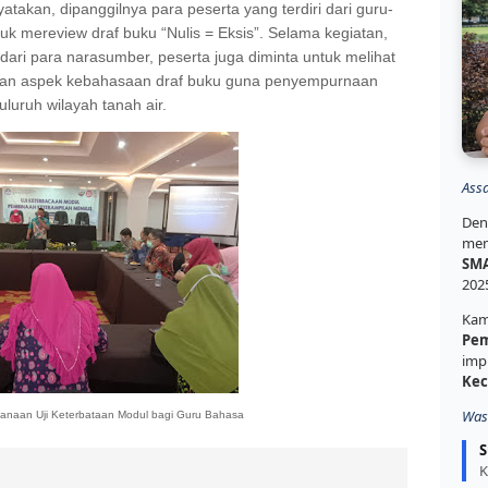
akan, dipanggilnya para peserta yang terdiri dari guru-
uk mereview draf buku “Nulis = Eksis”. Selama kegiatan,
dari para narasumber, peserta juga diminta untuk melihat
u, dan aspek kebahasaan draf buku guna penyempurnaan
uluruh wilayah tanah air.
Ass
Den
mem
SMA
202
Kam
Pem
imp
Kec
Was
sanaan Uji Keterbataan Modul bagi Guru Bahasa
S
K