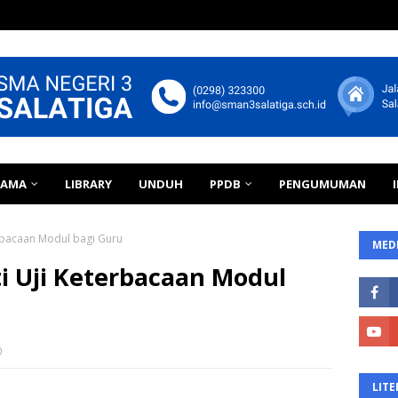
TAMA
LIBRARY
UNDUH
PPDB
PENGUMUMAN
terbacaan Modul bagi Guru
MEDI
ti Uji Keterbacaan Modul
0
LITE