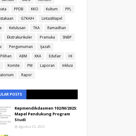
yata
PPDB
KKO
Kultum
PPL
stakaan
G7KAIH
LintasMapel
a
Kelulusan
TKA
Ramadhan
Ekstrakurikuler
Pramuka
SNBP
i
Pengumuman
Ijazah
Pilihan
ABM
KKA
Edufair
HI
Komite
PM
Laporan
Inklusi
atorium
Rapor
ULAR POSTS
Kepmendikdasmen 102/M/2025:
Mapel Pendukung Program
Studi
Agustus 25, 2025