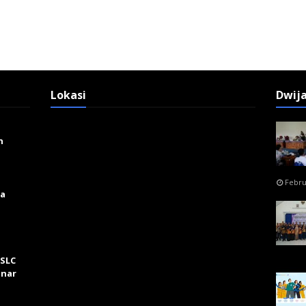
Lokasi
Dwij
n
Febru
ga
 SLC
inar