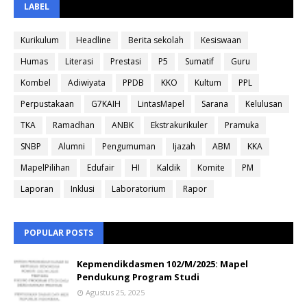
LABEL
Kurikulum
Headline
Berita sekolah
Kesiswaan
Humas
Literasi
Prestasi
P5
Sumatif
Guru
Kombel
Adiwiyata
PPDB
KKO
Kultum
PPL
Perpustakaan
G7KAIH
LintasMapel
Sarana
Kelulusan
TKA
Ramadhan
ANBK
Ekstrakurikuler
Pramuka
SNBP
Alumni
Pengumuman
Ijazah
ABM
KKA
MapelPilihan
Edufair
HI
Kaldik
Komite
PM
Laporan
Inklusi
Laboratorium
Rapor
POPULAR POSTS
Kepmendikdasmen 102/M/2025: Mapel
Pendukung Program Studi
Agustus 25, 2025