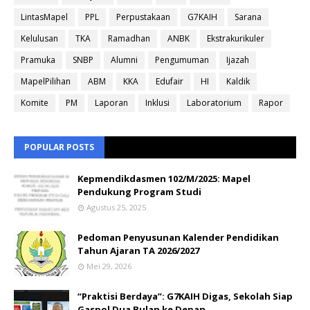
LintasMapel
PPL
Perpustakaan
G7KAIH
Sarana
Kelulusan
TKA
Ramadhan
ANBK
Ekstrakurikuler
Pramuka
SNBP
Alumni
Pengumuman
Ijazah
MapelPilihan
ABM
KKA
Edufair
HI
Kaldik
Komite
PM
Laporan
Inklusi
Laboratorium
Rapor
POPULAR POSTS
Kepmendikdasmen 102/M/2025: Mapel
Pendukung Program Studi
Agustus 25, 2025
Pedoman Penyusunan Kalender Pendidikan
Tahun Ajaran TA 2026/2027
Mei 29, 2026
“Praktisi Berdaya”: G7KAIH Digas, Sekolah Siap
Gaspol Dua Bulan ke Depan