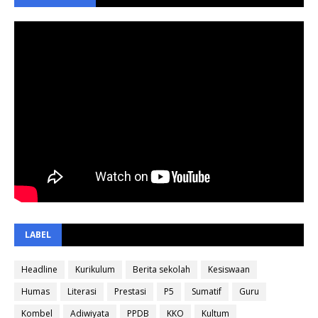
LABEL
Headline
Kurikulum
Berita sekolah
Kesiswaan
Humas
Literasi
Prestasi
P5
Sumatif
Guru
Kombel
Adiwiyata
PPDB
KKO
Kultum