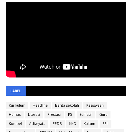
LABEL
Kurikulum
Headline
Berita sekolah
Kesiswaan
Humas
Literasi
Prestasi
P5
Sumatif
Guru
Kombel
Adiwiyata
PPDB
KKO
Kultum
PPL