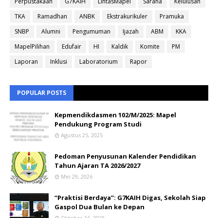
Perpustakaan
G7KAIH
LintasMapel
Sarana
Kelulusan
TKA
Ramadhan
ANBK
Ekstrakurikuler
Pramuka
SNBP
Alumni
Pengumuman
Ijazah
ABM
KKA
MapelPilihan
Edufair
HI
Kaldik
Komite
PM
Laporan
Inklusi
Laboratorium
Rapor
POPULAR POSTS
Kepmendikdasmen 102/M/2025: Mapel
Pendukung Program Studi
Agustus 25, 2025
Pedoman Penyusunan Kalender Pendidikan
Tahun Ajaran TA 2026/2027
Mei 29, 2026
“Praktisi Berdaya”: G7KAIH Digas, Sekolah Siap
Gaspol Dua Bulan ke Depan
Oktober 16, 2025