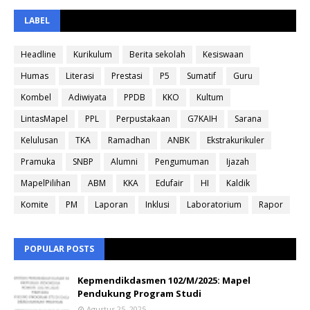
LABEL
Headline
Kurikulum
Berita sekolah
Kesiswaan
Humas
Literasi
Prestasi
P5
Sumatif
Guru
Kombel
Adiwiyata
PPDB
KKO
Kultum
LintasMapel
PPL
Perpustakaan
G7KAIH
Sarana
Kelulusan
TKA
Ramadhan
ANBK
Ekstrakurikuler
Pramuka
SNBP
Alumni
Pengumuman
Ijazah
MapelPilihan
ABM
KKA
Edufair
HI
Kaldik
Komite
PM
Laporan
Inklusi
Laboratorium
Rapor
POPULAR POSTS
Kepmendikdasmen 102/M/2025: Mapel
Pendukung Program Studi
Agustus 25, 2025