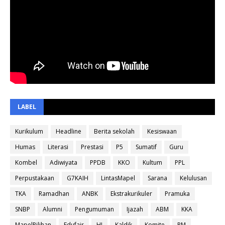
LABEL
Kurikulum
Headline
Berita sekolah
Kesiswaan
Humas
Literasi
Prestasi
P5
Sumatif
Guru
Kombel
Adiwiyata
PPDB
KKO
Kultum
PPL
Perpustakaan
G7KAIH
LintasMapel
Sarana
Kelulusan
TKA
Ramadhan
ANBK
Ekstrakurikuler
Pramuka
SNBP
Alumni
Pengumuman
Ijazah
ABM
KKA
MapelPilihan
Edufair
HI
Kaldik
Komite
PM