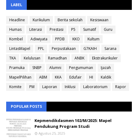
LABEL
Headline
Kurikulum
Berita sekolah
Kesiswaan
Humas
Literasi
Prestasi
P5
Sumatif
Guru
Kombel
Adiwiyata
PPDB
KKO
Kultum
LintasMapel
PPL
Perpustakaan
G7KAIH
Sarana
TKA
Kelulusan
Ramadhan
ANBK
Ekstrakurikuler
Pramuka
SNBP
Alumni
Pengumuman
Ijazah
MapelPilihan
ABM
KKA
Edufair
HI
Kaldik
Komite
PM
Laporan
Inklusi
Laboratorium
Rapor
POPULAR POSTS
Kepmendikdasmen 102/M/2025: Mapel
Pendukung Program Studi
Agustus 25, 2025