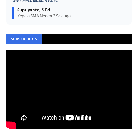
Wassalamu’alaikum Wr. Wb.
Supriyanto, S.Pd
Kepala SMA Negeri 3 Salatiga
SUBSCRIBE US