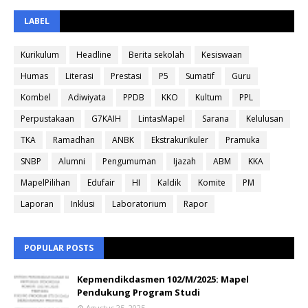
LABEL
Kurikulum
Headline
Berita sekolah
Kesiswaan
Humas
Literasi
Prestasi
P5
Sumatif
Guru
Kombel
Adiwiyata
PPDB
KKO
Kultum
PPL
Perpustakaan
G7KAIH
LintasMapel
Sarana
Kelulusan
TKA
Ramadhan
ANBK
Ekstrakurikuler
Pramuka
SNBP
Alumni
Pengumuman
Ijazah
ABM
KKA
MapelPilihan
Edufair
HI
Kaldik
Komite
PM
Laporan
Inklusi
Laboratorium
Rapor
POPULAR POSTS
Kepmendikdasmen 102/M/2025: Mapel
Pendukung Program Studi
Agustus 25, 2025