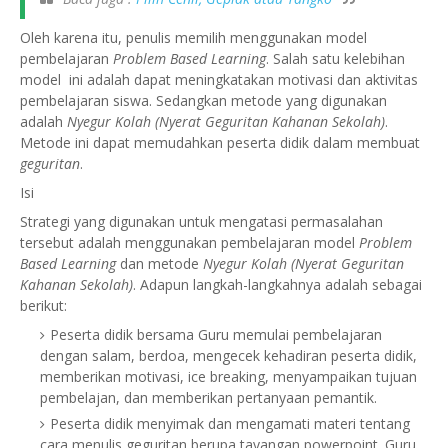
Oleh karena itu, penulis memilih menggunakan model
pembelajaran
Problem Based Learning
. Salah satu kelebihan
model
ini adalah dapat meningkatakan motivasi dan aktivitas
pembelajaran siswa. Sedangkan metode yang digunakan
adalah
Nyegur Kolah (Nyerat Geguritan Kahanan Sekolah)
.
Metode ini dapat memudahkan peserta didik dalam membuat
geguritan
.
Isi
Strategi yang digunakan untuk mengatasi permasalahan
tersebut adalah menggunakan pembelajaran model
Problem
Based Learning
dan metode
Nyegur Kolah (Nyerat Geguritan
Kahanan Sekolah)
. Adapun langkah-langkah
nya adalah sebagai
berikut
:
Peserta didik bersama Guru memulai pembelajaran
dengan salam, berdoa, mengecek kehadiran peserta didik,
memberikan motivasi, ice breaking, menyampaikan tujuan
pembelajan, dan memberikan pertanyaan pemantik.
Peserta didik menyimak dan mengamati materi tentang
cara menulis
geguritan
berupa tayangan
powerpoint.
Guru