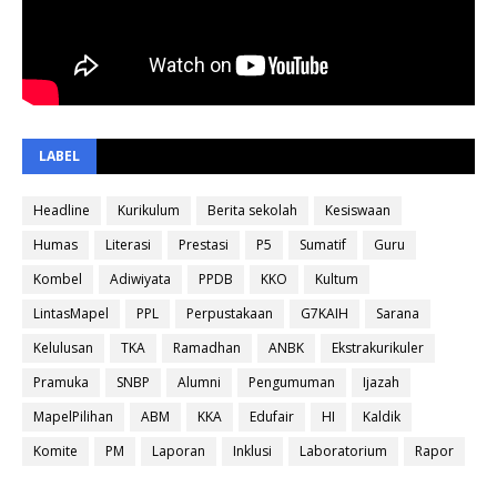
LABEL
Headline
Kurikulum
Berita sekolah
Kesiswaan
Humas
Literasi
Prestasi
P5
Sumatif
Guru
Kombel
Adiwiyata
PPDB
KKO
Kultum
LintasMapel
PPL
Perpustakaan
G7KAIH
Sarana
Kelulusan
TKA
Ramadhan
ANBK
Ekstrakurikuler
Pramuka
SNBP
Alumni
Pengumuman
Ijazah
MapelPilihan
ABM
KKA
Edufair
HI
Kaldik
Komite
PM
Laporan
Inklusi
Laboratorium
Rapor