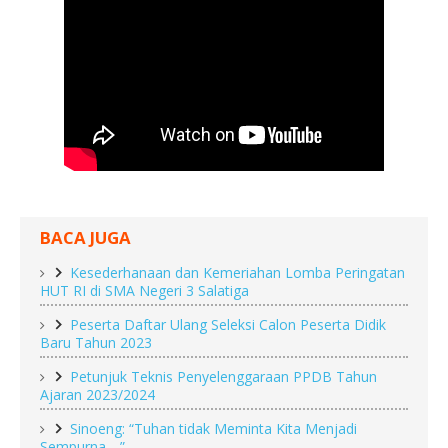
BACA JUGA
Kesederhanaan dan Kemeriahan Lomba Peringatan
HUT RI di SMA Negeri 3 Salatiga
Peserta Daftar Ulang Seleksi Calon Peserta Didik
Baru Tahun 2023
Petunjuk Teknis Penyelenggaraan PPDB Tahun
Ajaran 2023/2024
Sinoeng: “Tuhan tidak Meminta Kita Menjadi
Sempurna….”