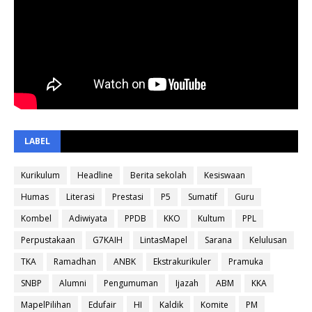
LABEL
Kurikulum
Headline
Berita sekolah
Kesiswaan
Humas
Literasi
Prestasi
P5
Sumatif
Guru
Kombel
Adiwiyata
PPDB
KKO
Kultum
PPL
Perpustakaan
G7KAIH
LintasMapel
Sarana
Kelulusan
TKA
Ramadhan
ANBK
Ekstrakurikuler
Pramuka
SNBP
Alumni
Pengumuman
Ijazah
ABM
KKA
MapelPilihan
Edufair
HI
Kaldik
Komite
PM