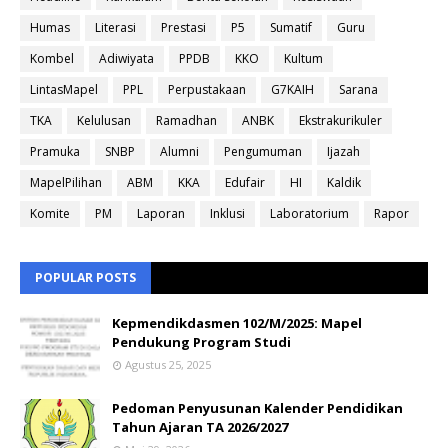
Humas
Literasi
Prestasi
P5
Sumatif
Guru
Kombel
Adiwiyata
PPDB
KKO
Kultum
LintasMapel
PPL
Perpustakaan
G7KAIH
Sarana
TKA
Kelulusan
Ramadhan
ANBK
Ekstrakurikuler
Pramuka
SNBP
Alumni
Pengumuman
Ijazah
MapelPilihan
ABM
KKA
Edufair
HI
Kaldik
Komite
PM
Laporan
Inklusi
Laboratorium
Rapor
POPULAR POSTS
Kepmendikdasmen 102/M/2025: Mapel
Pendukung Program Studi
Agustus 25, 2025
Pedoman Penyusunan Kalender Pendidikan
Tahun Ajaran TA 2026/2027