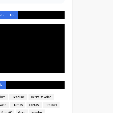
CRIBE US
EL
ulum
Headline
Berita sekolah
waan
Humas
Literasi
Prestasi
Sumatif
Guru
Kombel