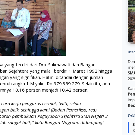
Ass
Den
yang terdiri dari Dra. Sukmawati dan Bangun 
mem
an Sejahtera yang mulai  berdiri 1 Maret 1992 hingga 
SMA
an yang signifikan. Hal ini ditandai dengan jumlah 
202
tuh angka 1 M yakni Rp 979.359.279. Selain itu, ada 
Kam
umnya 10,16 persen menjadi 10,42 persen. 
Pem
imp
ara kerja pengurus cermat, teliti, selalu 
Kec
gan baik, sehingga kami (Badan Pemeriksa, red) 
Was
oran pembukuan Paguyuban Sejahtera SMA Negeri 3 
lah sangat baik," kata Bangun Nugroho didampingi 
S
K