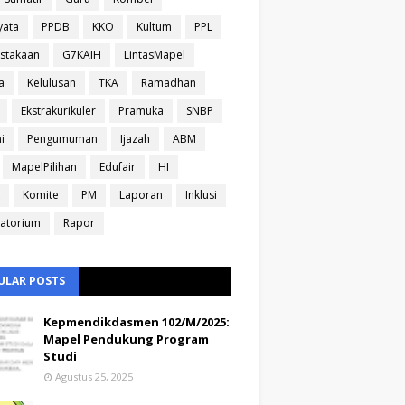
yata
PPDB
KKO
Kultum
PPL
stakaan
G7KAIH
LintasMapel
a
Kelulusan
TKA
Ramadhan
Ekstrakurikuler
Pramuka
SNBP
i
Pengumuman
Ijazah
ABM
MapelPilihan
Edufair
HI
Komite
PM
Laporan
Inklusi
atorium
Rapor
ULAR POSTS
Kepmendikdasmen 102/M/2025:
Mapel Pendukung Program
Studi
Agustus 25, 2025