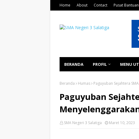
Home
About
Contact
Pusat Bantuan
BERANDA
PROFIL
MENU U
Beranda
Humas
Paguyuban Sejahtera SMA 
Paguyuban Sejahte
Menyelenggaraka
SMA Negeri 3 Salatiga
Maret 10, 2023