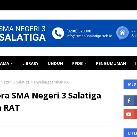
TAMA
LIBRARY
UNDUH
PPDB
PENGUMUMAN
Negeri 3 Salatiga Menyelenggarakan RAT
MEDI
ra SMA Negeri 3 Salatiga
n RAT
LITE