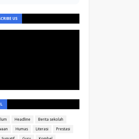
CRIBE US
EL
ulum
Headline
Berita sekolah
waan
Humas
Literasi
Prestasi
Sumatif
Guru
Kombel