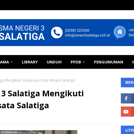
TAMA
LIBRARY
UNDUH
PPDB
PENGUMUMAN
iga Mengikuti Sosialisasi Duta Wisata Salatiga
MEDI
 3 Salatiga Mengikuti
sata Salatiga
LITE