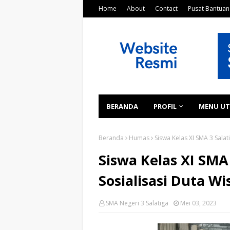
Home
About
Contact
Pusat Bantuan
BERANDA
PROFIL
MENU U
Beranda
Humas
Siswa Kelas XI SMA 3 Salat
Siswa Kelas XI SMA
Sosialisasi Duta Wi
SMA Negeri 3 Salatiga
Mei 03, 2023