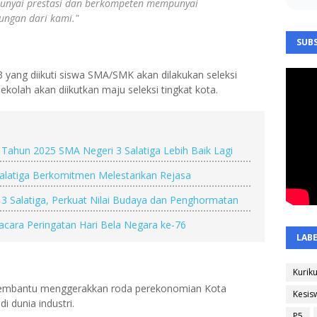
unyai prestasi dan berkompeten mempunyai
ngan dari kami."
SUBS
3 yang diikuti siswa SMA/SMK akan dilakukan seleksi
t sekolah akan diikutkan maju seleksi tingkat kota.
 Tahun 2025 SMA Negeri 3 Salatiga Lebih Baik Lagi
alatiga Berkomitmen Melestarikan Rejasa
 3 Salatiga, Perkuat Nilai Budaya dan Penghormatan
acara Peringatan Hari Bela Negara ke-76
LAB
Kurik
membantu menggerakkan roda perekonomian Kota
Kesis
i dunia industri.
P5