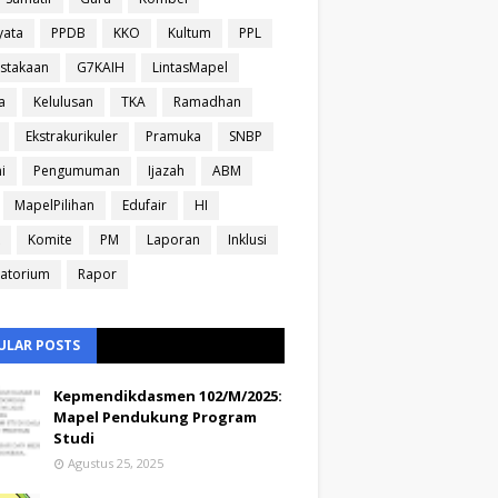
yata
PPDB
KKO
Kultum
PPL
stakaan
G7KAIH
LintasMapel
a
Kelulusan
TKA
Ramadhan
Ekstrakurikuler
Pramuka
SNBP
i
Pengumuman
Ijazah
ABM
MapelPilihan
Edufair
HI
Komite
PM
Laporan
Inklusi
atorium
Rapor
ULAR POSTS
Kepmendikdasmen 102/M/2025:
Mapel Pendukung Program
Studi
Agustus 25, 2025