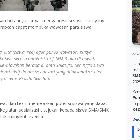
sambutannya sangat mengapresiasi sosialisasi yang
iharapkan dapat membuka wawasan para siswa.
gi kita (siswa, red) agar punya wawasan, punya
Ass
bahwa secara administratif SMA 3 ada di bawah
Den
 kewilayahan berada di Kota Salatiga. Sehingga siswa
mem
pasi aktif dalam sosialisasi yang dilaksanakan oleh
SMA
ya," jelas Kepala Sekolah.
202
Kam
Pem
ayat dan team menjelaskan potensi siswa yang dapat
imp
Kec
 Kegiatan sosialisasi ditujukan kepada siswa SMA/SMK
uk mengikuti event ini.
Was
S
K