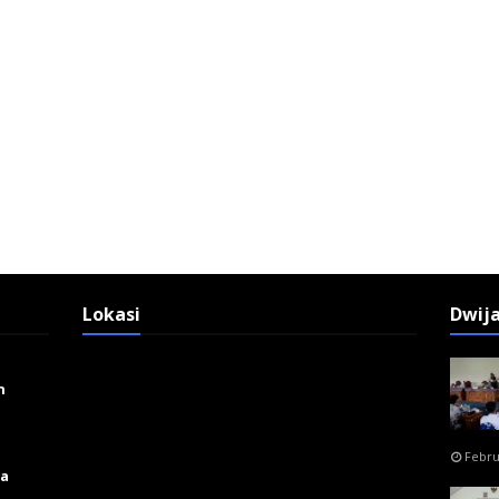
Lokasi
Dwij
n
Febru
ga