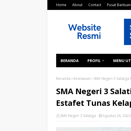
Home
About
Contact
Pusat Bantuan
BERANDA
PROFIL
MENU U
Beranda
Kesiswaan
SMA Negeri 3 Salatiga 
SMA Negeri 3 Salat
Estafet Tunas Kela
SMA Negeri 3 Salatiga
Agustus 26, 2023