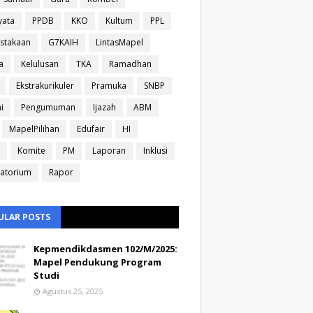
yata
PPDB
KKO
Kultum
PPL
stakaan
G7KAIH
LintasMapel
a
Kelulusan
TKA
Ramadhan
Ekstrakurikuler
Pramuka
SNBP
i
Pengumuman
Ijazah
ABM
MapelPilihan
Edufair
HI
Komite
PM
Laporan
Inklusi
atorium
Rapor
ULAR POSTS
Kepmendikdasmen 102/M/2025:
Mapel Pendukung Program
Studi
Agustus 25, 2025