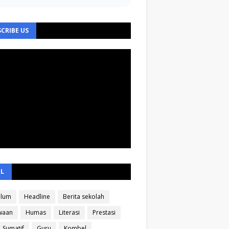
CRIBE US
EL
ulum
Headline
Berita sekolah
waan
Humas
Literasi
Prestasi
Sumatif
Guru
Kombel