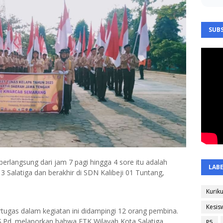
SUBS
rlangsung dari jam 7 pagi hingga 4 sore itu adalah
LAB
 Salatiga dan berakhir di SDN Kalibeji 01 Tuntang,
Kurik
Kesis
ugas dalam kegiatan ini didampingi 12 orang pembina.
 S.Pd. melaporkan bahwa ETK Wilayah Kota Salatiga
P5