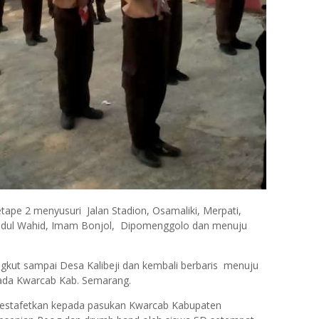
tape 2 menyusuri Jalan Stadion, Osamaliki, Merpati,
Abdul Wahid, Imam Bonjol, Dipomenggolo dan menuju
gkut sampai Desa Kalibeji dan kembali berbaris menuju
pada Kwarcab Kab. Semarang.
iestafetkan kepada pasukan Kwarcab Kabupaten