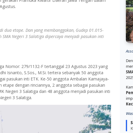
am gerakan Pramuka Kwartir Daerah Jawa Tengah dalam
Agustus.
jadi dua etape. Dan yang membanggakan, Gudep 01.015-
SMA Negeri 3 Salatiga dipercaya menjadi pasukan inti
Ass
Den
iga Nomor: 279/1132-F tertanggal 23 Agustus 2023 yang
mem
SMA
hi Isnanto, S.Sos., M.Si. tertera sebanyak 50 anggota
202
gai pasukan inti ETK. Ke-50 anggota Ambalan Kamajaya-
an etape dengan rinciannya, 2 anggota sebagai pasukan
Kam
MK Negeri 3 Salatiga dan 48 anggota menjadi pasukan inti
Pem
egeri 3 Salatiga.
imp
Kec
Was
S
K