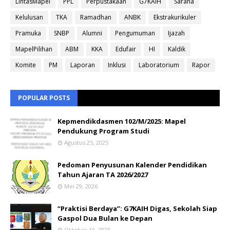
LintasMapel
PPL
Perpustakaan
G7KAIH
Sarana
Kelulusan
TKA
Ramadhan
ANBK
Ekstrakurikuler
Pramuka
SNBP
Alumni
Pengumuman
Ijazah
MapelPilihan
ABM
KKA
Edufair
HI
Kaldik
Komite
PM
Laporan
Inklusi
Laboratorium
Rapor
POPULAR POSTS
Kepmendikdasmen 102/M/2025: Mapel
Pendukung Program Studi
Agustus 25, 2025
Pedoman Penyusunan Kalender Pendidikan
Tahun Ajaran TA 2026/2027
Mei 29, 2026
“Praktisi Berdaya”: G7KAIH Digas, Sekolah Siap
Gaspol Dua Bulan ke Depan
Oktober 16, 2025