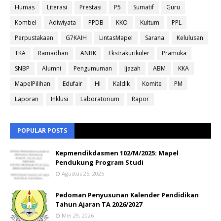
Humas
Literasi
Prestasi
P5
Sumatif
Guru
Kombel
Adiwiyata
PPDB
KKO
Kultum
PPL
Perpustakaan
G7KAIH
LintasMapel
Sarana
Kelulusan
TKA
Ramadhan
ANBK
Ekstrakurikuler
Pramuka
SNBP
Alumni
Pengumuman
Ijazah
ABM
KKA
MapelPilihan
Edufair
HI
Kaldik
Komite
PM
Laporan
Inklusi
Laboratorium
Rapor
POPULAR POSTS
Kepmendikdasmen 102/M/2025: Mapel
Pendukung Program Studi
Agustus 25, 2025
Pedoman Penyusunan Kalender Pendidikan
Tahun Ajaran TA 2026/2027
Mei 29, 2026