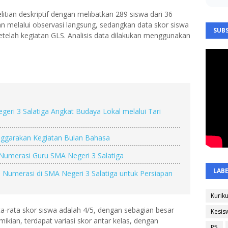
itian deskriptif dengan melibatkan 289 siswa dari 36
an melalui observasi langsung, sedangkan data skor siswa
SUBS
setelah kegiatan GLS.
Analisis data dilakukan menggunakan
eri 3 Salatiga Angkat Budaya Lokal melalui Tari
nggarakan Kegiatan Bulan Bahasa
 Numerasi Guru SMA Negeri 3 Salatiga
LAB
 Numerasi di SMA Negeri 3 Salatiga untuk Persiapan
Kurik
a-rata skor siswa adalah 4/5, dengan sebagian besar
Kesis
ikian, terdapat variasi skor antar kelas, dengan
P5