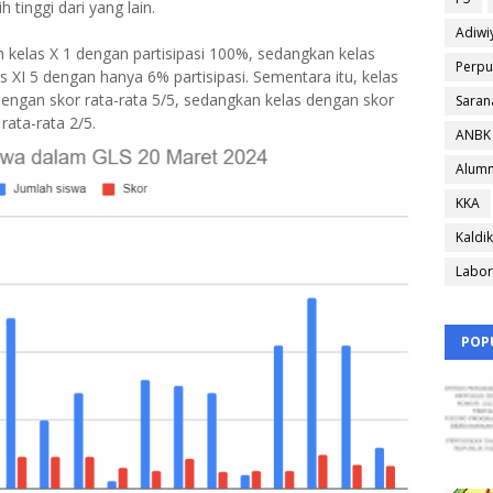
 tinggi dari yang lain.
Adiwi
ah kelas X 1 dengan partisipasi 100%, sedangkan kelas
Perpu
as XI 5 dengan hanya 6% partisipasi.
Sementara itu, kelas
 dengan skor rata-rata 5/5, sedangkan kelas dengan skor
Saran
rata-rata 2/5.
ANBK
Alumn
KKA
Kaldik
Labor
POP