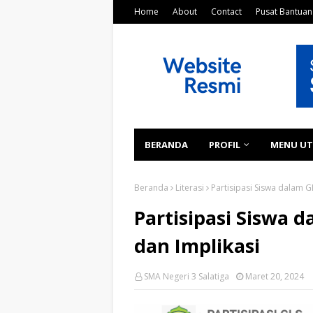
Home
About
Contact
Pusat Bantuan
BERANDA
PROFIL
MENU U
Beranda
Literasi
Partisipasi Siswa dalam G
Partisipasi Siswa d
dan Implikasi
SMA Negeri 3 Salatiga
Maret 20, 2024