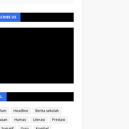
CRIBE US
EL
ulum
Headline
Berita sekolah
waan
Humas
Literasi
Prestasi
Sumatif
Guru
Kombel