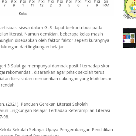
artisipasi siswa dalam GLS dapat berkontribusi pada
lan literasi.
Namun demikian, beberapa kelas masih
ngkin disebabkan oleh faktor-faktor seperti kurangnya
kungan dari lingkungan belajar.
geri 3 Salatiga mempunyai dampak positif terhadap skor
ai rekomendasi, disarankan agar pihak sekolah terus
iatan literasi dan memberikan dukungan yang lebih besar
 rendah.
an.
(2021).
Panduan Gerakan Literasi Sekolah.
ruh Lingkungan Belajar Terhadap Keterampilan Literasi
7-98.
a Kelola Sekolah Sebagai Upaya Pengembangan Pendidikan
Program Doktoral Pascasarjana