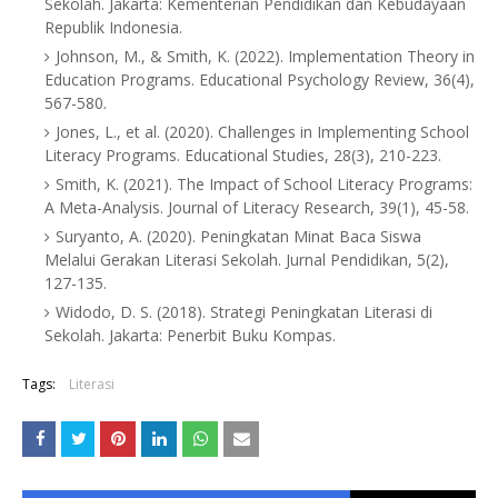
Sekolah. Jakarta: Kementerian Pendidikan dan Kebudayaan
Republik Indonesia.
Johnson, M., & Smith, K. (2022). Implementation Theory in
Education Programs. Educational Psychology Review, 36(4),
567-580.
Jones, L., et al. (2020). Challenges in Implementing School
Literacy Programs. Educational Studies, 28(3), 210-223.
Smith, K. (2021). The Impact of School Literacy Programs:
A Meta-Analysis. Journal of Literacy Research, 39(1), 45-58.
Suryanto, A. (2020). Peningkatan Minat Baca Siswa
Melalui Gerakan Literasi Sekolah. Jurnal Pendidikan, 5(2),
127-135.
Widodo, D. S. (2018). Strategi Peningkatan Literasi di
Sekolah. Jakarta: Penerbit Buku Kompas.
Tags:
Literasi