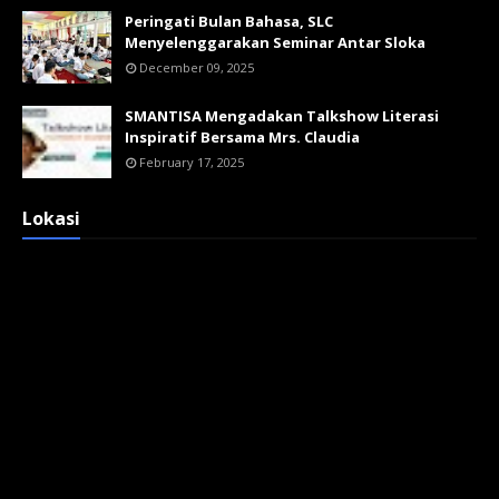
Peringati Bulan Bahasa, SLC
Menyelenggarakan Seminar Antar Sloka
December 09, 2025
SMANTISA Mengadakan Talkshow Literasi
Inspiratif Bersama Mrs. Claudia
February 17, 2025
Lokasi