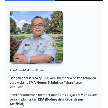
Assalamu’alaikum Wr. Wb.
Dengan penuh rasa syukur, kami memperkenalkan tampilan
baru website
SMA Negeri 3 Salatiga
Tahun Ajaran
2025/2026.
Kami berkomitmen memperkuat
Pembelajaran Mendalam
serta implementasi
KKA (Koding dan Kecerdasan
Artifisial)
.