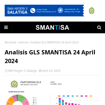
Beranda
Literasi
Analisis GLS SMANTISA 24 April 2024
Analisis GLS SMANTISA 24 April
2024
SMA Negeri 3 Salatiga
April 24, 2024