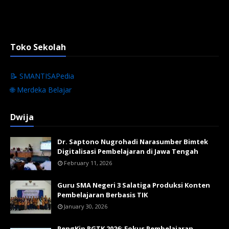
Toko Sekolah
📝 SMANTISAPedia
🌐 Merdeka Belajar
Dwija
Dr. Saptono Nugrohadi Narasumber Bimtek
Digitalisasi Pembelajaran di Jawa Tengah
February 11, 2026
Guru SMA Negeri 3 Salatiga Produksi Konten
Pembelajaran Berbasis TIK
January 30, 2026
PengKin RGTK 2026: Fokus Pembelajaran,