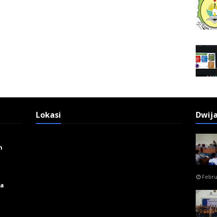
Lokasi
Dwij
n
Febru
ga