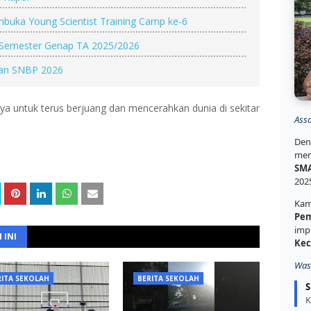
mbuka Young Scientist Training Camp ke-6
 Semester Genap TA 2025/2026
kan SNBP 2026
nya untuk terus berjuang dan mencerahkan dunia di sekitar
Ass
Den
mem
SMA
202
Kam
Pem
imp
 INI
Kec
Was
RITA SEKOLAH
BERITA SEKOLAH
S
K