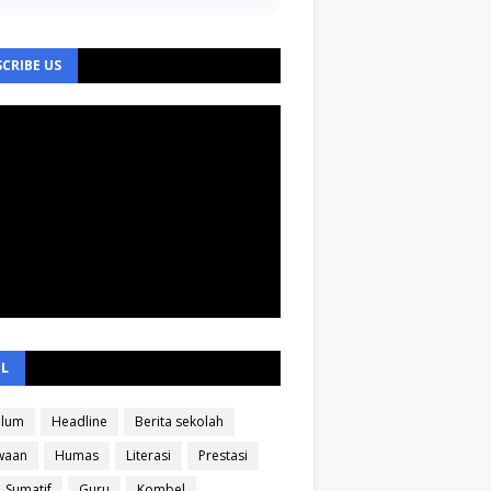
CRIBE US
EL
ulum
Headline
Berita sekolah
waan
Humas
Literasi
Prestasi
Sumatif
Guru
Kombel