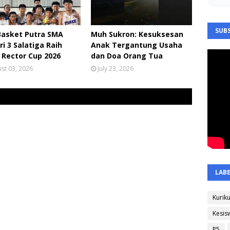
SUBS
Basket Putra SMA
Muh Sukron: Kesuksesan
i 3 Salatiga Raih
Anak Tergantung Usaha
 Rector Cup 2026
dan Doa Orang Tua
st 03, 2026
July 23, 2026
LAB
Kurik
Kesis
P5