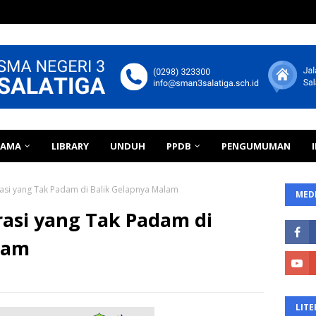
TAMA
LIBRARY
UNDUH
PPDB
PENGUMUMAN
pirasi yang Tak Padam di Balik Gelapnya Malam
MEDI
irasi yang Tak Padam di
lam
LITE