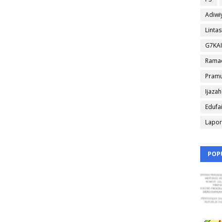
Adiwi
Linta
G7KA
Rama
Pram
Ijazah
Edufa
Lapo
POP