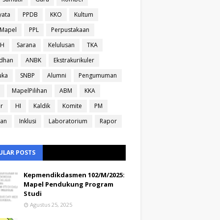
yata
PPDB
KKO
Kultum
sMapel
PPL
Perpustakaan
IH
Sarana
Kelulusan
TKA
dhan
ANBK
Ekstrakurikuler
uka
SNBP
Alumni
Pengumuman
MapelPilihan
ABM
KKA
ir
HI
Kaldik
Komite
PM
ran
Inklusi
Laboratorium
Rapor
ULAR POSTS
Kepmendikdasmen 102/M/2025:
Mapel Pendukung Program
Studi
Agustus 25, 2025