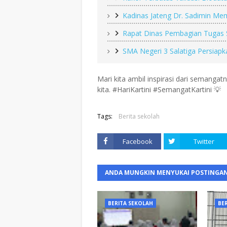
Kadinas Jateng Dr. Sadimin Me
Rapat Dinas Pembagian Tugas
SMA Negeri 3 Salatiga Persiap
Mari kita ambil inspirasi dari semangat
kita. #HariKartini #SemangatKartini 💡
Tags:
Berita sekolah
Facebook
Twitter
ANDA MUNGKIN MENYUKAI POSTINGAN
BERITA SEKOLAH
BE