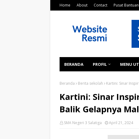
Home
About
Contact
Pusat Bantuan
BERANDA
PROFIL
MENU U
Beranda
Berita sekolah
Kartini: Sinar Ins
Kartini: Sinar Insp
Balik Gelapnya Ma
SMA Negeri 3 Salatiga
April 21, 2024