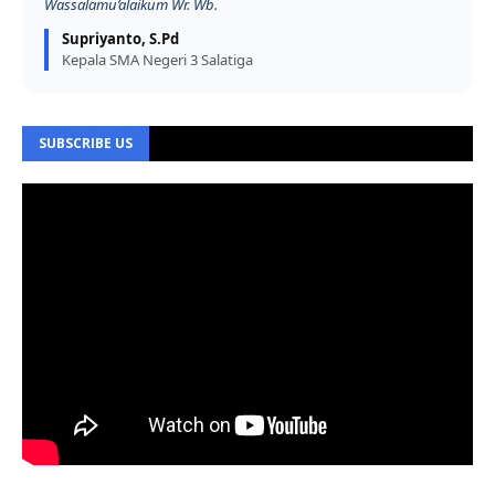
Wassalamu’alaikum Wr. Wb.
Supriyanto, S.Pd
Kepala SMA Negeri 3 Salatiga
SUBSCRIBE US