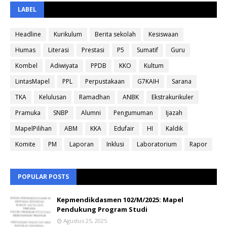
LABEL
Headline
Kurikulum
Berita sekolah
Kesiswaan
Humas
Literasi
Prestasi
P5
Sumatif
Guru
Kombel
Adiwiyata
PPDB
KKO
Kultum
LintasMapel
PPL
Perpustakaan
G7KAIH
Sarana
TKA
Kelulusan
Ramadhan
ANBK
Ekstrakurikuler
Pramuka
SNBP
Alumni
Pengumuman
Ijazah
MapelPilihan
ABM
KKA
Edufair
HI
Kaldik
Komite
PM
Laporan
Inklusi
Laboratorium
Rapor
POPULAR POSTS
Kepmendikdasmen 102/M/2025: Mapel
Pendukung Program Studi
Agustus 25, 2025