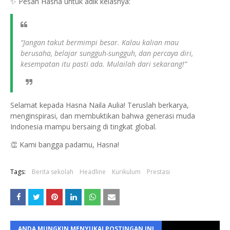
✨ Pesan Hasna untuk adik kelasnya:
“Jangan takut bermimpi besar. Kalau kalian mau
berusaha, belajar sungguh-sungguh, dan percaya diri,
kesempatan itu pasti ada. Mulailah dari sekarang!”
Selamat kepada Hasna Naila Aulia! Teruslah berkarya,
menginspirasi, dan membuktikan bahwa generasi muda
Indonesia mampu bersaing di tingkat global.
👏 Kami bangga padamu, Hasna!
Tags:
Berita sekolah
Headline
Kurikulum
Prestasi
ANDA MUNGKIN MENYUKAI POSTINGAN INI