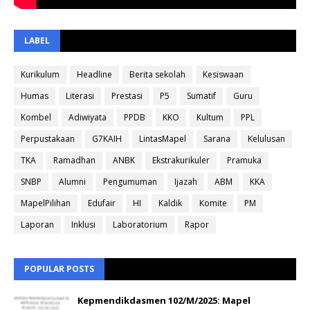
LABEL
Kurikulum
Headline
Berita sekolah
Kesiswaan
Humas
Literasi
Prestasi
P5
Sumatif
Guru
Kombel
Adiwiyata
PPDB
KKO
Kultum
PPL
Perpustakaan
G7KAIH
LintasMapel
Sarana
Kelulusan
TKA
Ramadhan
ANBK
Ekstrakurikuler
Pramuka
SNBP
Alumni
Pengumuman
Ijazah
ABM
KKA
MapelPilihan
Edufair
HI
Kaldik
Komite
PM
Laporan
Inklusi
Laboratorium
Rapor
POPULAR POSTS
Kepmendikdasmen 102/M/2025: Mapel