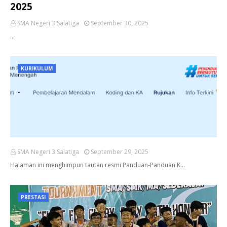
2025
SMA Negeri 3 Salatiga
September 30, 2025
…
KURIKULUM
SMA Negeri 3 Salatiga
September 29, 2025
Halaman ini menghimpun tautan resmi Panduan-Panduan K…
PRESTASI