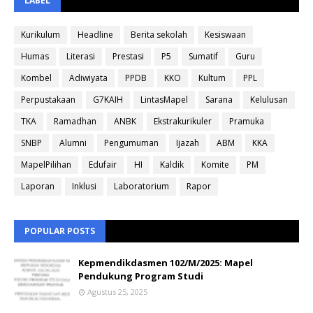
LABEL
Kurikulum
Headline
Berita sekolah
Kesiswaan
Humas
Literasi
Prestasi
P5
Sumatif
Guru
Kombel
Adiwiyata
PPDB
KKO
Kultum
PPL
Perpustakaan
G7KAIH
LintasMapel
Sarana
Kelulusan
TKA
Ramadhan
ANBK
Ekstrakurikuler
Pramuka
SNBP
Alumni
Pengumuman
Ijazah
ABM
KKA
MapelPilihan
Edufair
HI
Kaldik
Komite
PM
Laporan
Inklusi
Laboratorium
Rapor
POPULAR POSTS
Kepmendikdasmen 102/M/2025: Mapel
Pendukung Program Studi
Agustus 25, 2025