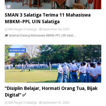
SMAN 3 Salatiga Terima 11 Mahasiswa
MBKM–PPL UIN Salatiga
SMA Negeri 3 Salatiga
September 04, 2025
🎓 Selamat Datang Mahasiswa MBKM–PPL UIN Salat…
KURIKULUM
“Disiplin Belajar, Hormati Orang Tua, Bijak
Digital” ✅
SMA Negeri 3 Salatiga
September 01, 2025