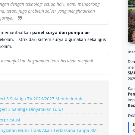
ngan dengan teknologi setiap hari. Kami mendorong
a, tetapi juga
problem solver
yang menghadirkan
ujarnya.
ng memanfaatkan
panel surya dan pompa air
ekolah. Listrik dari sistem surya digunakan sekaligus
kolam.
Ass
i menunjukkan bagaimana teori berubah menjadi
Den
mem
SMA
202
Kam
Pem
ri 3 Salatiga TA 2026/2027 Membeludak
imp
Kec
ri 3 Salatiga Dinyatakan Lulus
Was
erprestasi
S
ningkatan Mutu Tidak Akan Terlaksana Tanpa 3M
K