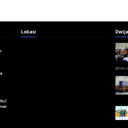
Lokasi
Dwij
n
Febru
ga
 SLC
inar