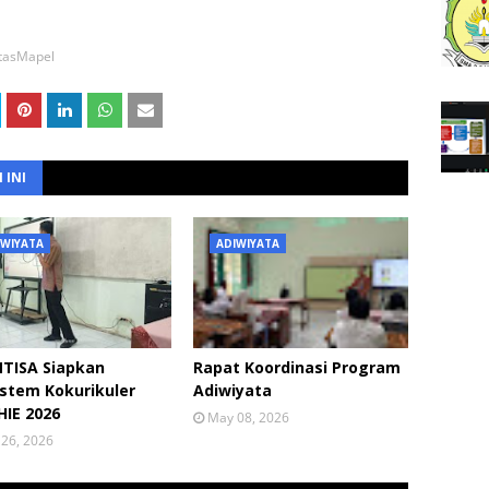
ntasMapel
 INI
IWIYATA
ADIWIYATA
TISA Siapkan
Rapat Koordinasi Program
stem Kokurikuler
Adiwiyata
IE 2026
May 08, 2026
26, 2026