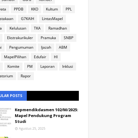
yata
PPDB
KKO
Kultum
PPL
stakaan
G7KAIH
LintasMapel
a
Kelulusan
TKA
Ramadhan
Ekstrakurikuler
Pramuka
SNBP
i
Pengumuman
Ijazah
ABM
MapelPilihan
Edufair
HI
Komite
PM
Laporan
Inklusi
atorium
Rapor
ULAR POSTS
Kepmendikdasmen 102/M/2025:
Mapel Pendukung Program
Studi
Agustus 25, 2025