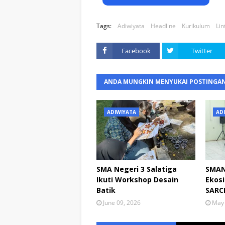
Tags:
Adiwiyata
Headline
Kurikulum
Li
Facebook
Twitter
ANDA MUNGKIN MENYUKAI POSTINGAN
ADIWIYATA
AD
SMA Negeri 3 Salatiga
SMAN
Ikuti Workshop Desain
Ekosi
Batik
SARCH
June 09, 2026
May 