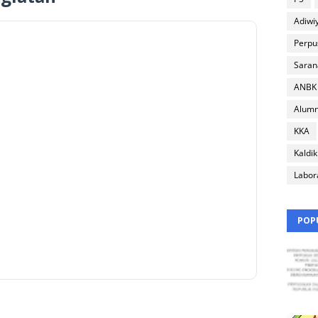
Adiwi
Perpu
Saran
ANBK
Alumn
KKA
Kaldik
Labor
POP