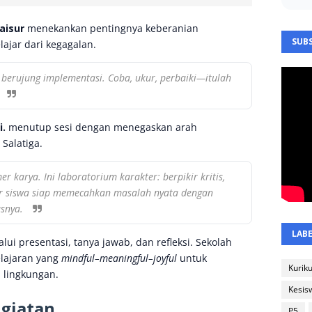
aisur
menekankan pentingnya keberanian
SUBS
ajar dari kegagalan.
a berujung implementasi. Coba, ukur, perbaiki—itulah
i.
menutup sesi dengan menegaskan arah
Salatiga.
 karya. Ini laboratorium karakter: berpikir kritis,
ar siswa siap memecahkan masalah nyata dengan
asnya.
LAB
lui presentasi, tanya jawab, dan refleksi. Sekolah
lajaran yang
mindful–meaningful–joyful
untuk
Kurik
 lingkungan.
Kesis
giatan
P5