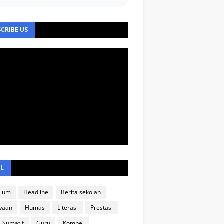
CRIBE US
EL
ulum
Headline
Berita sekolah
waan
Humas
Literasi
Prestasi
Sumatif
Guru
Kombel