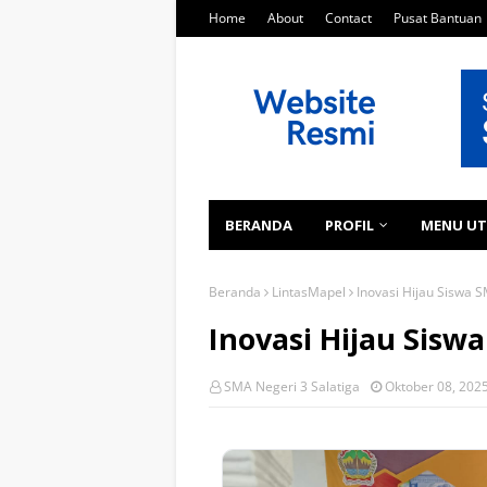
Home
About
Contact
Pusat Bantuan
BERANDA
PROFIL
MENU U
Beranda
LintasMapel
Inovasi Hijau Siswa S
Inovasi Hijau Sisw
SMA Negeri 3 Salatiga
Oktober 08, 202