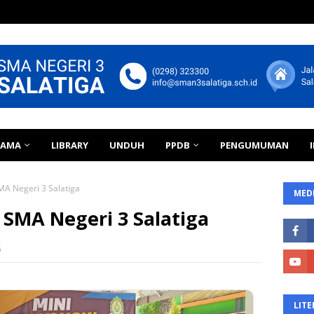
TAMA
LIBRARY
UNDUH
PPDB
PENGUMUMAN
MA Negeri 3 Salatiga
MEDI
a SMA Negeri 3 Salatiga
5
LITE