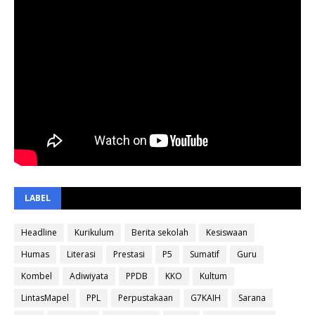
LABEL
Headline
Kurikulum
Berita sekolah
Kesiswaan
Humas
Literasi
Prestasi
P5
Sumatif
Guru
Kombel
Adiwiyata
PPDB
KKO
Kultum
LintasMapel
PPL
Perpustakaan
G7KAIH
Sarana