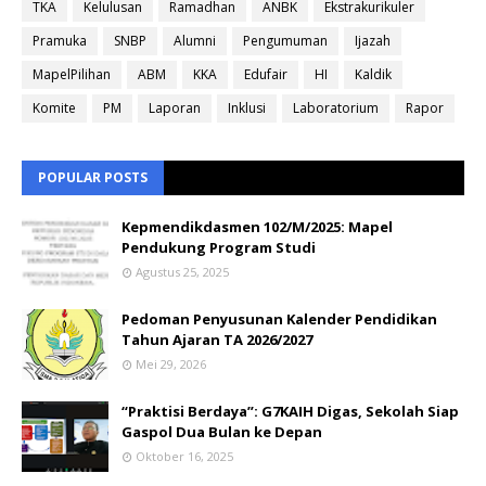
TKA
Kelulusan
Ramadhan
ANBK
Ekstrakurikuler
Pramuka
SNBP
Alumni
Pengumuman
Ijazah
MapelPilihan
ABM
KKA
Edufair
HI
Kaldik
Komite
PM
Laporan
Inklusi
Laboratorium
Rapor
POPULAR POSTS
Kepmendikdasmen 102/M/2025: Mapel
Pendukung Program Studi
Agustus 25, 2025
Pedoman Penyusunan Kalender Pendidikan
Tahun Ajaran TA 2026/2027
Mei 29, 2026
“Praktisi Berdaya”: G7KAIH Digas, Sekolah Siap
Gaspol Dua Bulan ke Depan
Oktober 16, 2025