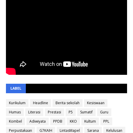
LABEL
Kurikulum
Headline
Berita sekolah
Kesiswaan
Humas
Literasi
Prestasi
P5
Sumatif
Guru
Kombel
Adiwiyata
PPDB
KKO
Kultum
PPL
Perpustakaan
G7KAIH
LintasMapel
Sarana
Kelulusan