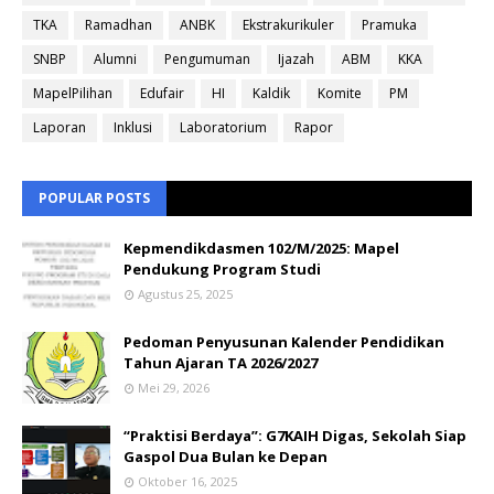
TKA
Ramadhan
ANBK
Ekstrakurikuler
Pramuka
SNBP
Alumni
Pengumuman
Ijazah
ABM
KKA
MapelPilihan
Edufair
HI
Kaldik
Komite
PM
Laporan
Inklusi
Laboratorium
Rapor
POPULAR POSTS
Kepmendikdasmen 102/M/2025: Mapel
Pendukung Program Studi
Agustus 25, 2025
Pedoman Penyusunan Kalender Pendidikan
Tahun Ajaran TA 2026/2027
Mei 29, 2026
“Praktisi Berdaya”: G7KAIH Digas, Sekolah Siap
Gaspol Dua Bulan ke Depan
Oktober 16, 2025