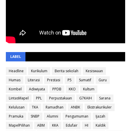
LABEL
Headline
Kurikulum
Berita sekolah
Kesiswaan
Humas
Literasi
Prestasi
P5
Sumatif
Guru
Kombel
Adiwiyata
PPDB
KKO
Kultum
LintasMapel
PPL
Perpustakaan
G7KAIH
Sarana
Kelulusan
TKA
Ramadhan
ANBK
Ekstrakurikuler
Pramuka
SNBP
Alumni
Pengumuman
Ijazah
MapelPilihan
ABM
KKA
Edufair
HI
Kaldik