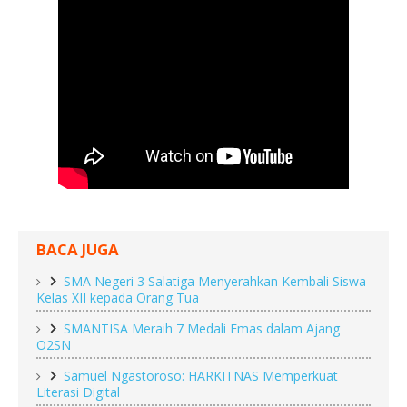
BACA JUGA
SMA Negeri 3 Salatiga Menyerahkan Kembali Siswa
Kelas XII kepada Orang Tua
SMANTISA Meraih 7 Medali Emas dalam Ajang
O2SN
Samuel Ngastoroso: HARKITNAS Memperkuat
Literasi Digital