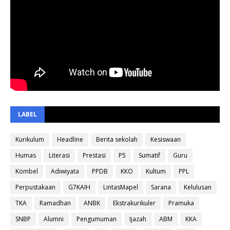
LABEL
Kurikulum
Headline
Berita sekolah
Kesiswaan
Humas
Literasi
Prestasi
P5
Sumatif
Guru
Kombel
Adiwiyata
PPDB
KKO
Kultum
PPL
Perpustakaan
G7KAIH
LintasMapel
Sarana
Kelulusan
TKA
Ramadhan
ANBK
Ekstrakurikuler
Pramuka
SNBP
Alumni
Pengumuman
Ijazah
ABM
KKA