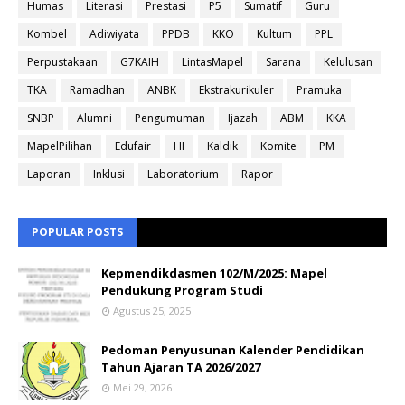
Humas
Literasi
Prestasi
P5
Sumatif
Guru
Kombel
Adiwiyata
PPDB
KKO
Kultum
PPL
Perpustakaan
G7KAIH
LintasMapel
Sarana
Kelulusan
TKA
Ramadhan
ANBK
Ekstrakurikuler
Pramuka
SNBP
Alumni
Pengumuman
Ijazah
ABM
KKA
MapelPilihan
Edufair
HI
Kaldik
Komite
PM
Laporan
Inklusi
Laboratorium
Rapor
POPULAR POSTS
Kepmendikdasmen 102/M/2025: Mapel
Pendukung Program Studi
Agustus 25, 2025
Pedoman Penyusunan Kalender Pendidikan
Tahun Ajaran TA 2026/2027
Mei 29, 2026