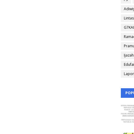
Adiwi
Linta
G7KA
Rama
Pram
Ijazah
Edufa
Lapo
POP