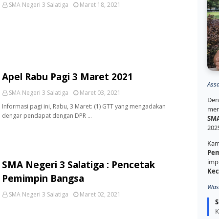
SMA Negeri 3 Salatiga
Maret 18, 2021
Apel Rabu Pagi 3 Maret 2021
Ass
SMA Negeri 3 Salatiga
Maret 03, 2021
Den
Informasi pagi ini, Rabu, 3 Maret: (1) GTT yang mengadakan
mem
dengar pendapat dengan DPR …
SMA
202
Kam
Pem
imp
SMA Negeri 3 Salatiga : Pencetak
Kec
Pemimpin Bangsa
Was
SMA Negeri 3 Salatiga
Maret 02, 2021
S
K