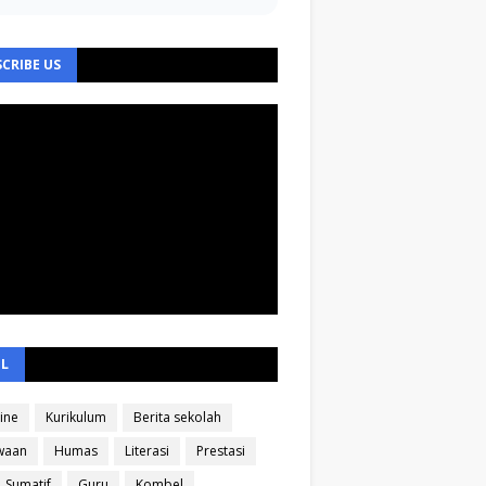
CRIBE US
EL
ine
Kurikulum
Berita sekolah
waan
Humas
Literasi
Prestasi
Sumatif
Guru
Kombel