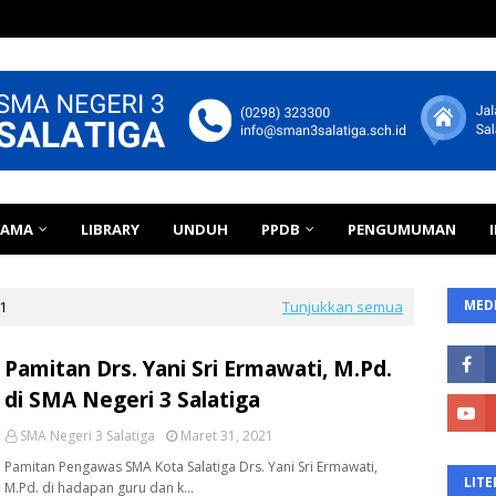
TAMA
LIBRARY
UNDUH
PPDB
PENGUMUMAN
MEDI
1
Tunjukkan semua
Pamitan Drs. Yani Sri Ermawati, M.Pd.
di SMA Negeri 3 Salatiga
SMA Negeri 3 Salatiga
Maret 31, 2021
Pamitan Pengawas SMA Kota Salatiga Drs. Yani Sri Ermawati,
LITE
M.Pd. di hadapan guru dan k…