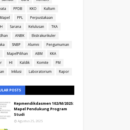
yata
PPDB
KKO
Kultum
sMapel
PPL
Perpustakaan
IH
Sarana
Kelulusan
TKA
dhan
ANBK
Ekstrakurikuler
uka
SNBP
Alumni
Pengumuman
MapelPilihan
ABM
KKA
ir
HI
Kaldik
Komite
PM
ran
Inklusi
Laboratorium
Rapor
ULAR POSTS
Kepmendikdasmen 102/M/2025:
Mapel Pendukung Program
Studi
Agustus 25, 2025