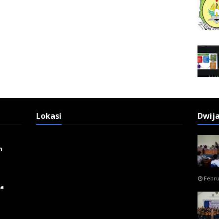
Lokasi
Dwij
n
Febru
ga