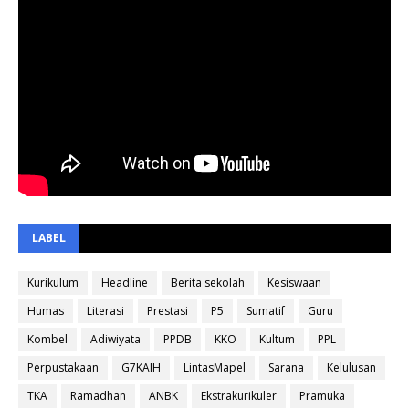
LABEL
Kurikulum
Headline
Berita sekolah
Kesiswaan
Humas
Literasi
Prestasi
P5
Sumatif
Guru
Kombel
Adiwiyata
PPDB
KKO
Kultum
PPL
Perpustakaan
G7KAIH
LintasMapel
Sarana
Kelulusan
TKA
Ramadhan
ANBK
Ekstrakurikuler
Pramuka