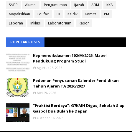
SNBP
Alumni
Pengumuman
Ijazah
ABM
KKA
MapelPilihan
Edufair
HI
Kaldik
Komite
PM
Laporan
Inklusi
Laboratorium
Rapor
POPULAR POSTS
Kepmendikdasmen 102/M/2025: Mapel
Pendukung Program Studi
Agustus 25, 2025
Pedoman Penyusunan Kalender Pendidikan
Tahun Ajaran TA 2026/2027
Mei 29, 2026
“Praktisi Berdaya”: G7KAIH Digas, Sekolah Siap
Gaspol Dua Bulan ke Depan
Oktober 16, 2025