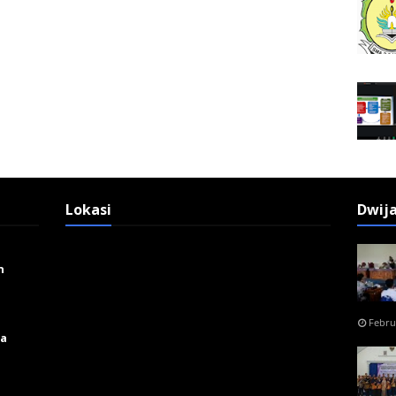
Lokasi
Dwij
n
Febru
ga