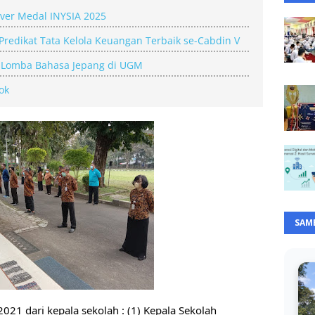
lver Medal INYSIA 2025
Predikat Tata Kelola Keuangan Terbaik se-Cabdin V
 1 Lomba Bahasa Jepang di UGM
ok
SAM
 2021 dari kepala sekolah : (1) Kepala Sekolah 