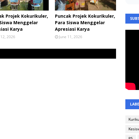
k Projek Kokurikuler,
Puncak Projek Kokurikuler,
SUBS
 Siswa Menggelar
Para Siswa Menggelar
iasi Karya
Apresiasi Karya
 12, 2026
June 11, 2026
LAB
Kurik
Kesis
P5