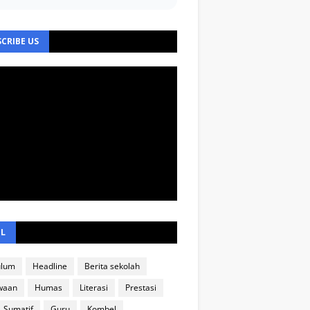
CRIBE US
EL
ulum
Headline
Berita sekolah
waan
Humas
Literasi
Prestasi
Sumatif
Guru
Kombel