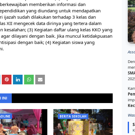
 berkewajiban memberikan informasi dan 
kependidikan yang diundang untuk mendapatkan 
ari ijazah sudah dilakukan terhadap 3 kelas dan 
as XII mengecek data dirinya yang tertera dalam 
kesalahan; (3) Kegiatan daftar ulang kelas KKO yang 
i agar dilayani dengan baik. Jika muncul ketidakpuasan 
ntisipasi dengan baik; (4) Kegiatan siswa yang 
i.
Ass
Den
mem
SMA
202
Kam
Pem
 INI
imp
Kec
Was
ADLINE
BERITA SEKOLAH
S
K