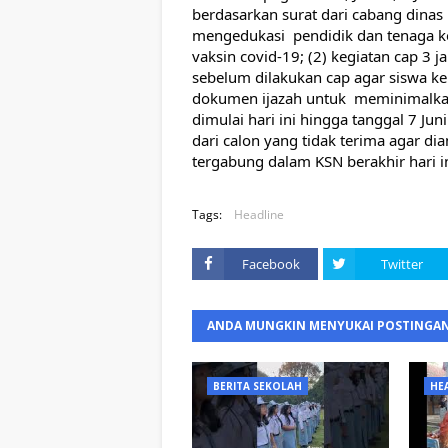
berdasarkan surat dari cabang dinas
mengedukasi  pendidik dan tenaga 
vaksin covid-19; (2) kegiatan cap 3 j
sebelum dilakukan cap agar siswa kel
dokumen ijazah untuk  meminimalkan 
dimulai hari ini hingga tanggal 7 Jun
dari calon yang tidak terima agar dia
tergabung dalam KSN berakhir hari in
Tags:
Headline
Facebook
Twitter
ANDA MUNGKIN MENYUKAI POSTINGAN
BERITA SEKOLAH
HE