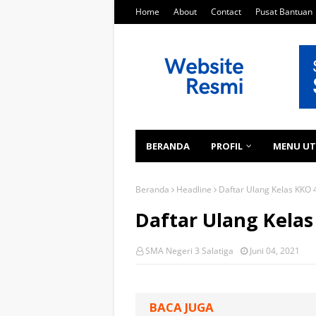
Home
About
Contact
Pusat Bantuan
BERANDA
PROFIL
MENU U
Beranda
Headline
Daftar Ulang Kelas KKO 4
Daftar Ulang Kelas
SMA Negeri 3 Salatiga
Juni 04, 2021
BACA JUGA