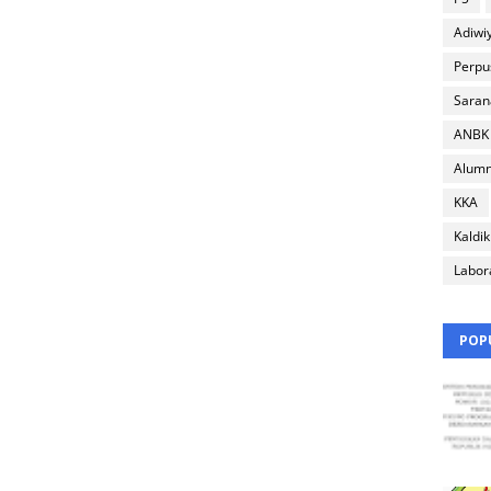
Adiwi
Perpu
Saran
ANBK
Alumn
KKA
Kaldik
Labor
POP