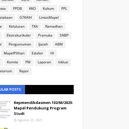
yata
PPDB
KKO
Kultum
PPL
stakaan
G7KAIH
LintasMapel
a
Kelulusan
TKA
Ramadhan
Ekstrakurikuler
Pramuka
SNBP
i
Pengumuman
Ijazah
ABM
MapelPilihan
Edufair
HI
Komite
PM
Laporan
Inklusi
atorium
Rapor
ULAR POSTS
Kepmendikdasmen 102/M/2025:
Mapel Pendukung Program
Studi
Agustus 25, 2025