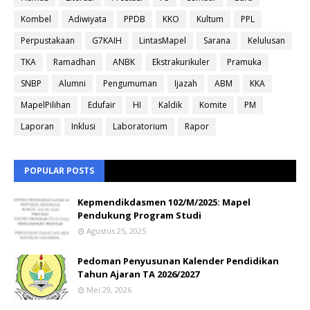
Kombel
Adiwiyata
PPDB
KKO
Kultum
PPL
Perpustakaan
G7KAIH
LintasMapel
Sarana
Kelulusan
TKA
Ramadhan
ANBK
Ekstrakurikuler
Pramuka
SNBP
Alumni
Pengumuman
Ijazah
ABM
KKA
MapelPilihan
Edufair
HI
Kaldik
Komite
PM
Laporan
Inklusi
Laboratorium
Rapor
POPULAR POSTS
Kepmendikdasmen 102/M/2025: Mapel
Pendukung Program Studi
Agustus 25, 2025
Pedoman Penyusunan Kalender Pendidikan
Tahun Ajaran TA 2026/2027
Mei 29, 2026