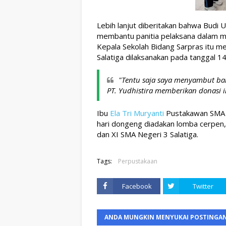
Lebih lanjut diberitakan 
bahwa
Budi U
membantu panitia pelaksana dalam m
Kepala Sekolah Bidang Sarpras itu m
Salatiga 
dilaksanakan pada tanggal 1
"Tentu saja saya menyambut baik
PT. Yudhistira memberikan donasi i
Ibu 
Ela Tri Muryanti
 Pustakawan SMA 
hari dongeng diadakan lomba cerpen, s
dan XI SMA Negeri 3 Salatiga.
Tags:
Perpustakaan
Facebook
Twitter
ANDA MUNGKIN MENYUKAI POSTINGAN