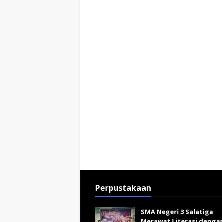
Perpustakaan
SMA Negeri 3 Salatiga
Merawat Literasi denga