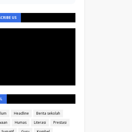
CRIBE US
EL
ulum
Headline
Berita sekolah
waan
Humas
Literasi
Prestasi
Sumatif
Guru
Kombel