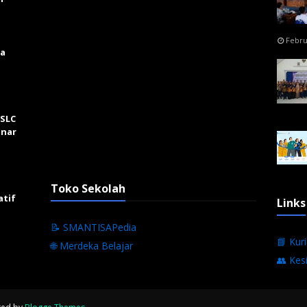
Febru
ga
 SLC
inar
Toko Sekolah
atif
Links
📝 SMANTISAPedia
📘 Kur
🌐 Merdeka Belajar
👥 Kes