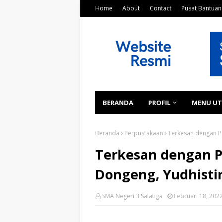
Home
About
Contact
Pusat Bantuan
BERANDA
PROFIL
MENU U
Beranda
Perpustakaan
Terkesan dengan Pr
Terkesan dengan P
Dongeng, Yudhistir
SMA Negeri 3 Salatiga
Februari 18, 202