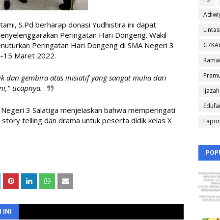
Adiwi
tami, S.Pd berharap donasi Yudhistira ini dapat 
Linta
enyelenggarakan Peringatan Hari Dongeng. Wakil 
enuturkan Peringatan Hari Dongeng di 
SMA Negeri 3 
G7KA
4-15 Maret 2022.
Rama
Pram
 dan gembira atas inisiatif yang sangat mulia dari 
ni," ucapnya.
Ijazah
Edufa
Negeri 3 Salatiga menjelaskan bahwa memperingati 
tory telling dan drama untuk peserta didik kelas X 
Lapo
POP
 INI