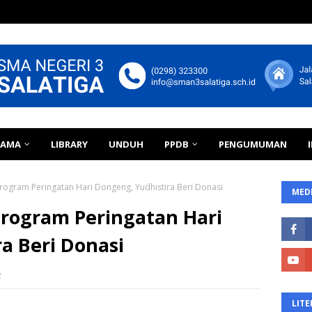
TAMA
LIBRARY
UNDUH
PPDB
PENGUMUMAN
ogram Peringatan Hari Dongeng, Yudhistira Beri Donasi
MEDI
rogram Peringatan Hari
a Beri Donasi
2
LITE