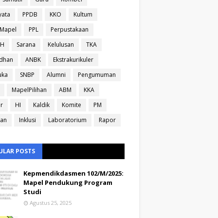
yata
PPDB
KKO
Kultum
sMapel
PPL
Perpustakaan
IH
Sarana
Kelulusan
TKA
dhan
ANBK
Ekstrakurikuler
uka
SNBP
Alumni
Pengumuman
MapelPilihan
ABM
KKA
ir
HI
Kaldik
Komite
PM
ran
Inklusi
Laboratorium
Rapor
ULAR POSTS
Kepmendikdasmen 102/M/2025:
Mapel Pendukung Program
Studi
Agustus 25, 2025