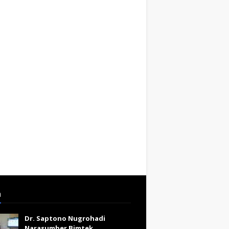
a
Dr. Saptono Nugrohadi
Narasumber Bimtek