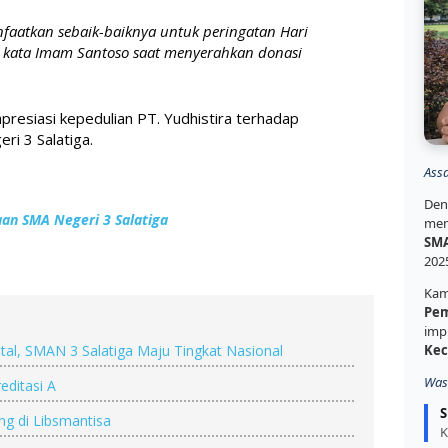
faatkan sebaik-baiknya untuk peringatan Hari 
" kata Imam Santoso saat menyerahkan donasi 
presiasi kepedulian PT. Yudhistira terhadap 
i 3 Salatiga. 
Ass
Den
aan SMA Negeri 3 Salatiga
mem
SMA
202
Kam
Pem
imp
al, SMAN 3 Salatiga Maju Tingkat Nasional
Kec
Was
ditasi A
S
ng di Libsmantisa
K