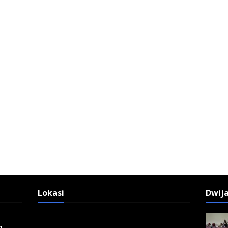
Lokasi
Dwij
n