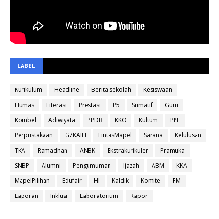
LABEL
Kurikulum
Headline
Berita sekolah
Kesiswaan
Humas
Literasi
Prestasi
P5
Sumatif
Guru
Kombel
Adiwiyata
PPDB
KKO
Kultum
PPL
Perpustakaan
G7KAIH
LintasMapel
Sarana
Kelulusan
TKA
Ramadhan
ANBK
Ekstrakurikuler
Pramuka
SNBP
Alumni
Pengumuman
Ijazah
ABM
KKA
MapelPilihan
Edufair
HI
Kaldik
Komite
PM
Laporan
Inklusi
Laboratorium
Rapor