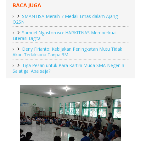
BACA JUGA
SMANTISA Meraih 7 Medali Emas dalam Ajang
O2SN
Samuel Ngastoroso: HARKITNAS Memperkuat
Literasi Digital
Deny Firianto: Kebijakan Peningkatan Mutu Tidak
Akan Terlaksana Tanpa 3M
Tiga Pesan untuk Para Kartini Muda SMA Negeri 3
Salatiga. Apa saja?