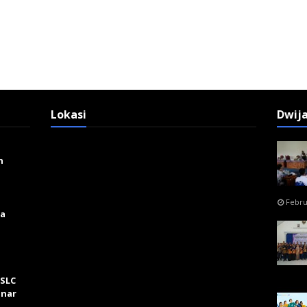
Lokasi
Dwij
n
Febru
ga
 SLC
inar