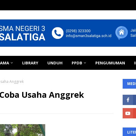
TAMA
LIBRARY
UNDUH
PPDB
PENGUMUMAN
saha Anggrek
MEDI
Coba Usaha Anggrek
LITE