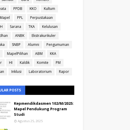
yata
PPDB
KKO
Kultum
sMapel
PPL
Perpustakaan
IH
Sarana
TKA
Kelulusan
dhan
ANBK
Ekstrakurikuler
uka
SNBP
Alumni
Pengumuman
MapelPilihan
ABM
KKA
ir
HI
Kaldik
Komite
PM
ran
Inklusi
Laboratorium
Rapor
ULAR POSTS
Kepmendikdasmen 102/M/2025:
Mapel Pendukung Program
Studi
Agustus 25, 2025