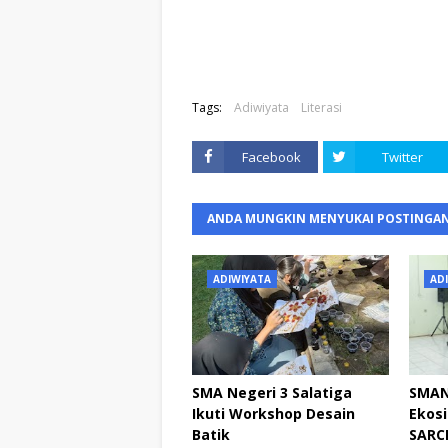
Tags:
Adiwiyata
Literasi
Facebook
Twitter
ANDA MUNGKIN MENYUKAI POSTINGAN
ADIWIYATA
AD
SMA Negeri 3 Salatiga
SMAN
Ikuti Workshop Desain
Ekosi
Batik
SARCH