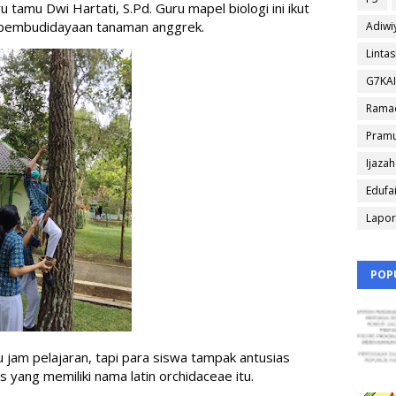
tamu Dwi Hartati, S.Pd. Guru mapel biologi ini ikut 
 pembudidayaan tanaman anggrek.
Adiwi
Linta
G7KA
Rama
Pram
Ijazah
Edufa
Lapo
POP
jam pelajaran, tapi para siswa tampak antusias 
yang memiliki nama latin orchidaceae itu.