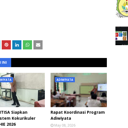
 INI
IWIYATA
ADIWIYATA
TISA Siapkan
Rapat Koordinasi Program
stem Kokurikuler
Adiwiyata
IE 2026
May 08, 2026