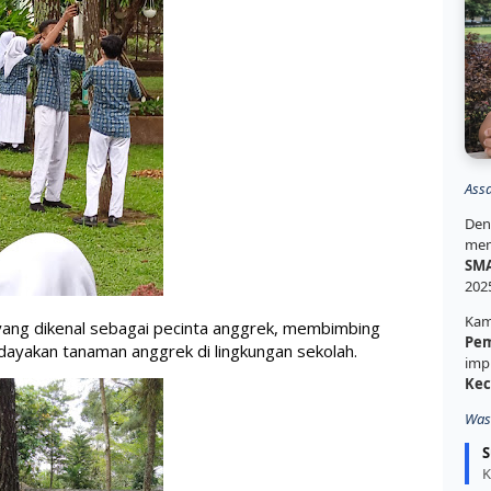
Ass
Den
mem
SMA
202
Kam
yang dikenal sebagai pecinta anggrek, membimbing 
Pem
ayakan tanaman anggrek di lingkungan sekolah. 
imp
Kec
Was
S
K