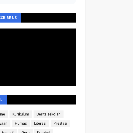
CRIBE US
EL
ine
Kurikulum
Berita sekolah
waan
Humas
Literasi
Prestasi
Sumatif
Guru
Kombel