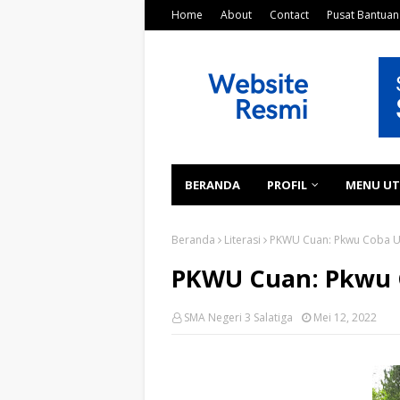
Home
About
Contact
Pusat Bantuan
BERANDA
PROFIL
MENU U
Beranda
Literasi
PKWU Cuan: Pkwu Coba U
PKWU Cuan: Pkwu 
SMA Negeri 3 Salatiga
Mei 12, 2022