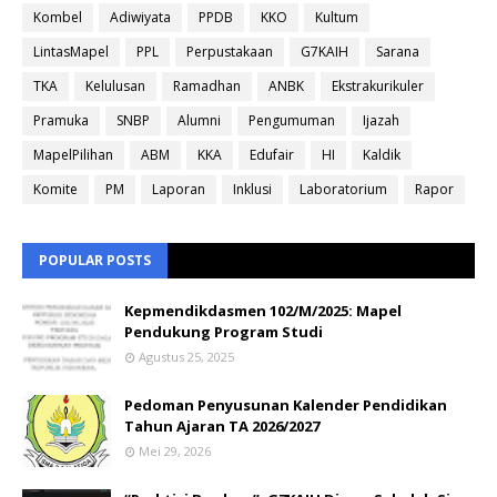
Kombel
Adiwiyata
PPDB
KKO
Kultum
LintasMapel
PPL
Perpustakaan
G7KAIH
Sarana
TKA
Kelulusan
Ramadhan
ANBK
Ekstrakurikuler
Pramuka
SNBP
Alumni
Pengumuman
Ijazah
MapelPilihan
ABM
KKA
Edufair
HI
Kaldik
Komite
PM
Laporan
Inklusi
Laboratorium
Rapor
POPULAR POSTS
Kepmendikdasmen 102/M/2025: Mapel
Pendukung Program Studi
Agustus 25, 2025
Pedoman Penyusunan Kalender Pendidikan
Tahun Ajaran TA 2026/2027
Mei 29, 2026