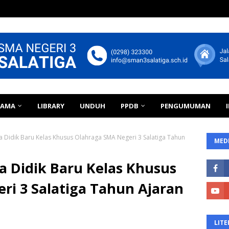
TAMA
LIBRARY
UNDUH
PPDB
PENGUMUMAN
 Didik Baru Kelas Khusus Olahraga SMA Negeri 3 Salatiga Tahun
MEDI
a Didik Baru Kelas Khusus
ri 3 Salatiga Tahun Ajaran
LITE