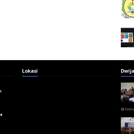
Lokasi
Dwij
n
Febru
ga