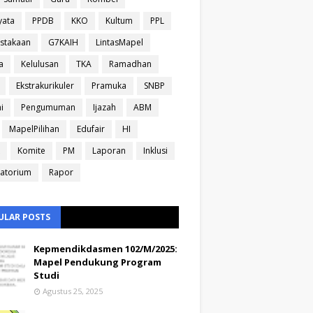
yata
PPDB
KKO
Kultum
PPL
stakaan
G7KAIH
LintasMapel
a
Kelulusan
TKA
Ramadhan
Ekstrakurikuler
Pramuka
SNBP
i
Pengumuman
Ijazah
ABM
MapelPilihan
Edufair
HI
Komite
PM
Laporan
Inklusi
atorium
Rapor
ULAR POSTS
Kepmendikdasmen 102/M/2025:
Mapel Pendukung Program
Studi
Agustus 25, 2025