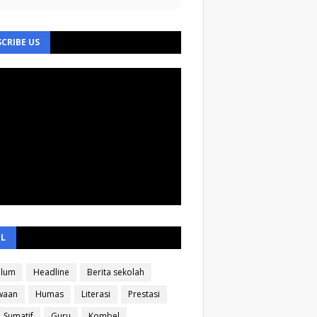
CRIBE US
EL
ulum
Headline
Berita sekolah
waan
Humas
Literasi
Prestasi
Sumatif
Guru
Kombel