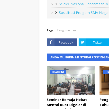
Seleksi Nasional Penerimaan 
Sosialisasi Program SMA Negeri
Tags:
Pengumuman
Facebook
Twitter
ANDA MUNGKIN MENYUKAI POSTINGAN
HEADLINE
HE
Seminar Remaja Hebat
Peng
Mental Kuat Digelar di
Tahun