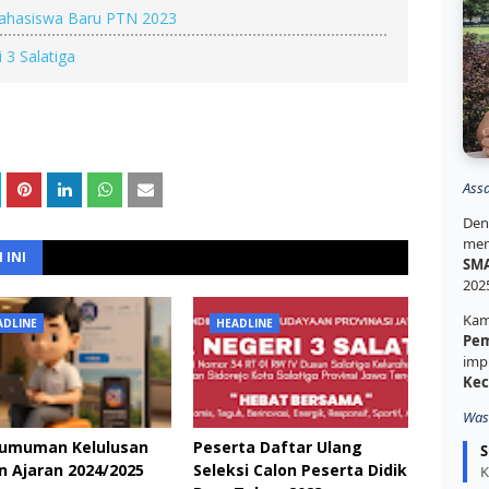
Mahasiswa Baru PTN 2023
 3 Salatiga
Ass
Den
mem
 INI
SMA
202
Kam
ADLINE
HEADLINE
Pem
imp
Kec
Was
umuman Kelulusan
Peserta Daftar Ulang
S
 Ajaran 2024/2025
Seleksi Calon Peserta Didik
K