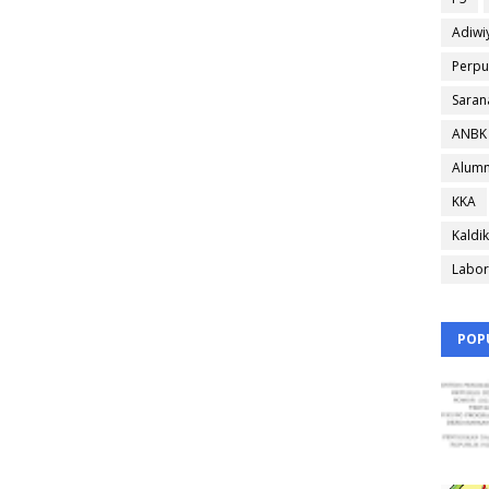
Adiwi
Perpu
Saran
ANBK
Alumn
KKA
Kaldik
Labor
POP