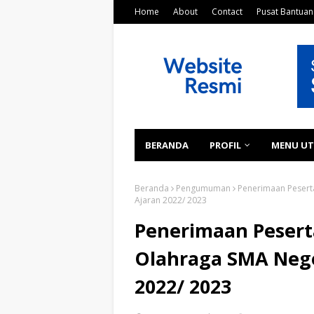
Home
About
Contact
Pusat Bantuan
BERANDA
PROFIL
MENU U
Beranda
Pengumuman
Penerimaan Peserta
Ajaran 2022/ 2023
Penerimaan Pesert
Olahraga SMA Nege
2022/ 2023