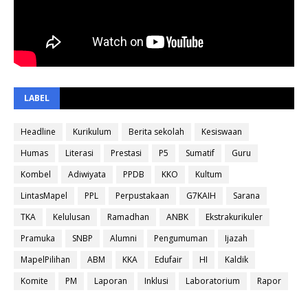
LABEL
Headline
Kurikulum
Berita sekolah
Kesiswaan
Humas
Literasi
Prestasi
P5
Sumatif
Guru
Kombel
Adiwiyata
PPDB
KKO
Kultum
LintasMapel
PPL
Perpustakaan
G7KAIH
Sarana
TKA
Kelulusan
Ramadhan
ANBK
Ekstrakurikuler
Pramuka
SNBP
Alumni
Pengumuman
Ijazah
MapelPilihan
ABM
KKA
Edufair
HI
Kaldik
Komite
PM
Laporan
Inklusi
Laboratorium
Rapor