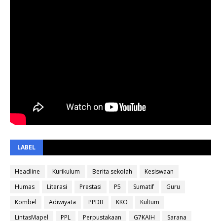
LABEL
Headline
Kurikulum
Berita sekolah
Kesiswaan
Humas
Literasi
Prestasi
P5
Sumatif
Guru
Kombel
Adiwiyata
PPDB
KKO
Kultum
LintasMapel
PPL
Perpustakaan
G7KAIH
Sarana