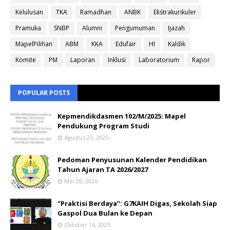
Kelulusan
TKA
Ramadhan
ANBK
Ekstrakurikuler
Pramuka
SNBP
Alumni
Pengumuman
Ijazah
MapelPilihan
ABM
KKA
Edufair
HI
Kaldik
Komite
PM
Laporan
Inklusi
Laboratorium
Rapor
POPULAR POSTS
Kepmendikdasmen 102/M/2025: Mapel
Pendukung Program Studi
Agustus 25, 2025
Pedoman Penyusunan Kalender Pendidikan
Tahun Ajaran TA 2026/2027
Mei 29, 2026
“Praktisi Berdaya”: G7KAIH Digas, Sekolah Siap
Gaspol Dua Bulan ke Depan
Oktober 16, 2025