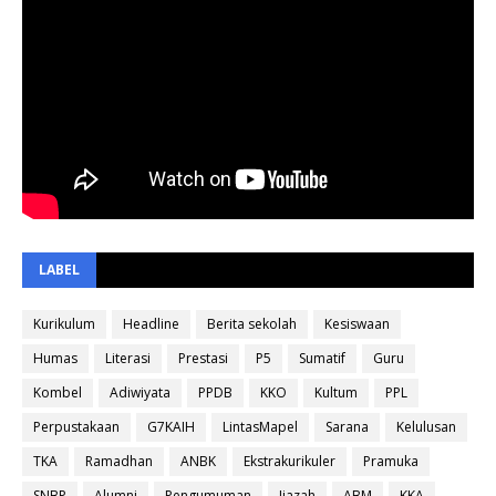
LABEL
Kurikulum
Headline
Berita sekolah
Kesiswaan
Humas
Literasi
Prestasi
P5
Sumatif
Guru
Kombel
Adiwiyata
PPDB
KKO
Kultum
PPL
Perpustakaan
G7KAIH
LintasMapel
Sarana
Kelulusan
TKA
Ramadhan
ANBK
Ekstrakurikuler
Pramuka
SNBP
Alumni
Pengumuman
Ijazah
ABM
KKA