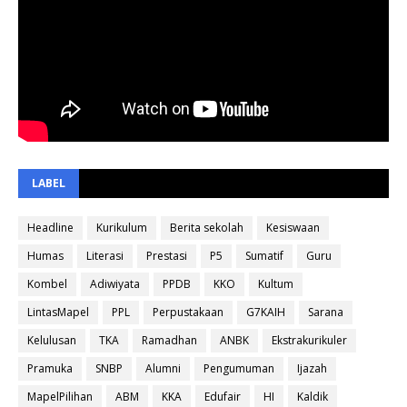
LABEL
Headline
Kurikulum
Berita sekolah
Kesiswaan
Humas
Literasi
Prestasi
P5
Sumatif
Guru
Kombel
Adiwiyata
PPDB
KKO
Kultum
LintasMapel
PPL
Perpustakaan
G7KAIH
Sarana
Kelulusan
TKA
Ramadhan
ANBK
Ekstrakurikuler
Pramuka
SNBP
Alumni
Pengumuman
Ijazah
MapelPilihan
ABM
KKA
Edufair
HI
Kaldik