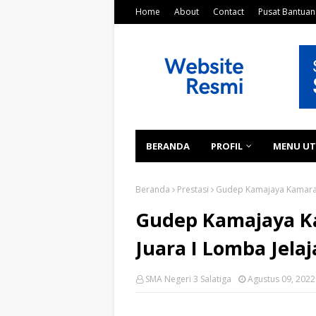
Home
About
Contact
Pusat Bantuan
BERANDA
PROFIL
MENU U
Beranda
Prestasi
Gudep Kamajaya Kamarati
Gudep Kamajaya Ka
Juara I Lomba Jela
SMA Negeri 3 Salatiga
Agustus 09, 2022