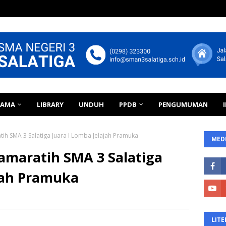
TAMA
LIBRARY
UNDUH
PPDB
PENGUMUMAN
h SMA 3 Salatiga Juara I Lomba Jelajah Pramuka
MEDI
maratih SMA 3 Salatiga
jah Pramuka
LITE