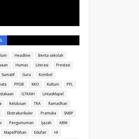
EL
ulum
Headline
Berita sekolah
waan
Humas
Literasi
Prestasi
Sumatif
Guru
Kombel
yata
PPDB
KKO
Kultum
PPL
stakaan
G7KAIH
LintasMapel
a
Kelulusan
TKA
Ramadhan
Ekstrakurikuler
Pramuka
SNBP
i
Pengumuman
Ijazah
ABM
MapelPilihan
Edufair
HI