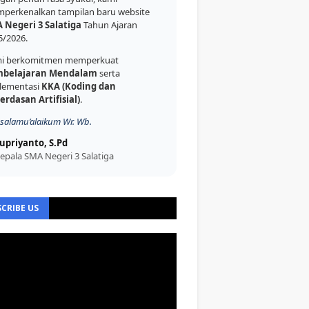
perkenalkan tampilan baru website
 Negeri 3 Salatiga
Tahun Ajaran
5/2026.
i berkomitmen memperkuat
belajaran Mendalam
serta
lementasi
KKA (Koding dan
erdasan Artifisial)
.
salamu’alaikum Wr. Wb.
upriyanto, S.Pd
epala SMA Negeri 3 Salatiga
CRIBE US