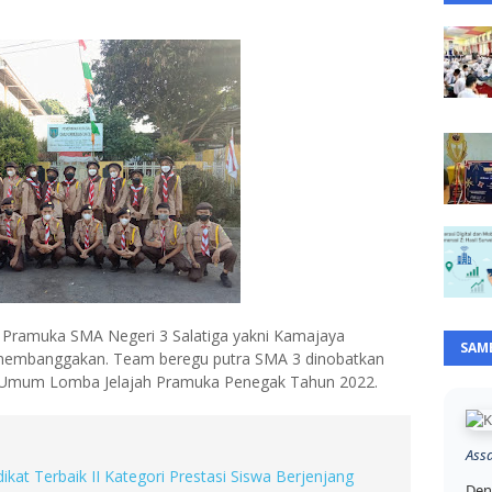
 Pramuka SMA Negeri 3 Salatiga yakni Kamajaya
SAM
membanggakan. Team beregu putra SMA 3 dinobatkan
an Umum Lomba Jelajah Pramuka Penegak Tahun 2022.
Ass
ikat Terbaik II Kategori Prestasi Siswa Berjenjang
Den