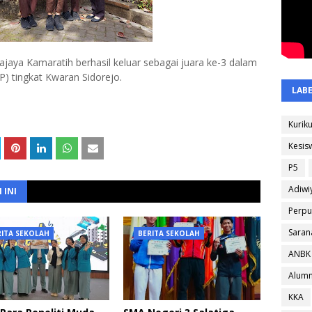
aya Kamaratih berhasil keluar sebagai juara ke-3 dalam
) tingkat Kwaran Sidorejo.
LAB
Kurik
Kesis
P5
Adiwi
 INI
Perpu
Saran
RITA SEKOLAH
BERITA SEKOLAH
ANBK
Alumn
KKA