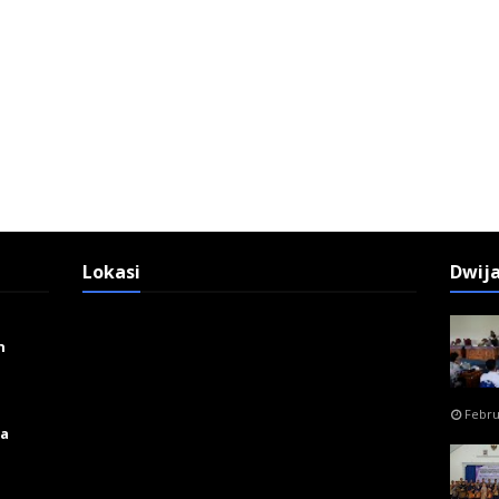
Lokasi
Dwij
n
Febru
ga