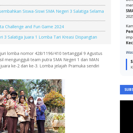
mem
SMA
rsembahkan Siswa-Siswi SMA Negeri 3 Salatiga Selama
202
Kam
rta Challenge and Fun Game 2024
Pem
 3 Salatiga Juara 1 Lomba Tari Kreasi Dispangtan
imp
Kec
Was
 juri lomba nomor 428/1196/410 tertanggal 9 Agustus
sil mengungguli team putra SMA Negeri 1 dan MAN
S
 juara ke-2 dan ke-3. Lomba jelajah Pramuka sendiri
K
SUBS