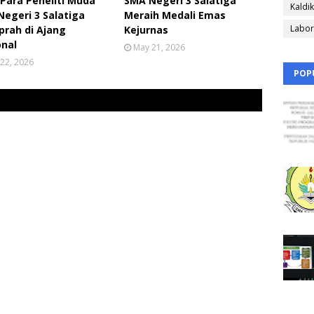
 Para Peneliti Muda
SMA Negeri 3 Salatiga
Kaldik
egeri 3 Salatiga
Meraih Medali Emas
Labor
prah di Ajang
Kejurnas
onal
May 21, 2026
22, 2026
POP