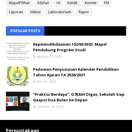
MapelPilihan
Edufair
HI
Kaldik
Komite
PM
Laporan
Inklusi
Laboratorium
Rapor
POPULAR POSTS
Kepmendikdasmen 102/M/2025: Mapel
Pendukung Program Studi
Agustus 25, 2025
Pedoman Penyusunan Kalender Pendidikan
Tahun Ajaran TA 2026/2027
Mei 29, 2026
“Praktisi Berdaya”: G7KAIH Digas, Sekolah Siap
Gaspol Dua Bulan ke Depan
Oktober 16, 2025
Perpustakaan