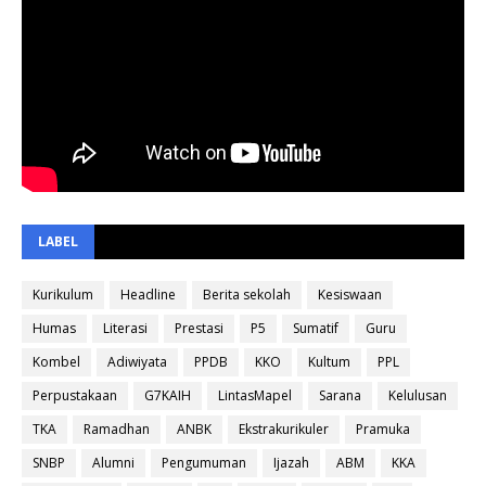
LABEL
Kurikulum
Headline
Berita sekolah
Kesiswaan
Humas
Literasi
Prestasi
P5
Sumatif
Guru
Kombel
Adiwiyata
PPDB
KKO
Kultum
PPL
Perpustakaan
G7KAIH
LintasMapel
Sarana
Kelulusan
TKA
Ramadhan
ANBK
Ekstrakurikuler
Pramuka
SNBP
Alumni
Pengumuman
Ijazah
ABM
KKA