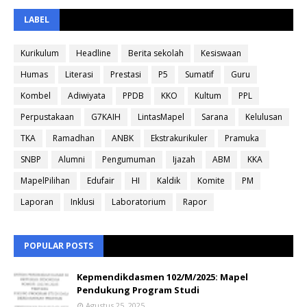
LABEL
Kurikulum
Headline
Berita sekolah
Kesiswaan
Humas
Literasi
Prestasi
P5
Sumatif
Guru
Kombel
Adiwiyata
PPDB
KKO
Kultum
PPL
Perpustakaan
G7KAIH
LintasMapel
Sarana
Kelulusan
TKA
Ramadhan
ANBK
Ekstrakurikuler
Pramuka
SNBP
Alumni
Pengumuman
Ijazah
ABM
KKA
MapelPilihan
Edufair
HI
Kaldik
Komite
PM
Laporan
Inklusi
Laboratorium
Rapor
POPULAR POSTS
Kepmendikdasmen 102/M/2025: Mapel
Pendukung Program Studi
Agustus 25, 2025