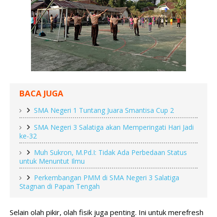
BACA JUGA
SMA Negeri 1 Tuntang Juara Smantisa Cup 2
SMA Negeri 3 Salatiga akan Memperingati Hari Jadi
ke-32
Muh Sukron, M.Pd.I: Tidak Ada Perbedaan Status
untuk Menuntut Ilmu
Perkembangan PMM di SMA Negeri 3 Salatiga
Stagnan di Papan Tengah
Selain olah pikir, olah fisik juga penting. Ini untuk merefresh 