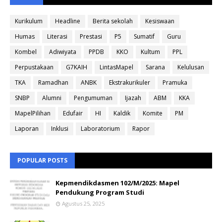
Kurikulum
Headline
Berita sekolah
Kesiswaan
Humas
Literasi
Prestasi
P5
Sumatif
Guru
Kombel
Adiwiyata
PPDB
KKO
Kultum
PPL
Perpustakaan
G7KAIH
LintasMapel
Sarana
Kelulusan
TKA
Ramadhan
ANBK
Ekstrakurikuler
Pramuka
SNBP
Alumni
Pengumuman
Ijazah
ABM
KKA
MapelPilihan
Edufair
HI
Kaldik
Komite
PM
Laporan
Inklusi
Laboratorium
Rapor
POPULAR POSTS
Kepmendikdasmen 102/M/2025: Mapel
Pendukung Program Studi
Agustus 25, 2025