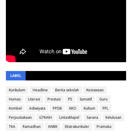
LABEL
Kurikulum
Headline
Berita sekolah
Kesiswaan
Humas
Literasi
Prestasi
P5
Sumatif
Guru
Kombel
Adiwiyata
PPDB
KKO
Kultum
PPL
Perpustakaan
G7KAIH
LintasMapel
Sarana
Kelulusan
TKA
Ramadhan
ANBK
Ekstrakurikuler
Pramuka