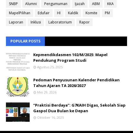
SNBP
Alumni
Pengumuman
Ijazah
ABM
KKA
MapelPilihan
Edufair
HI
Kaldik
Komite
PM
Laporan
Inklusi
Laboratorium
Rapor
POPULAR POSTS
Kepmendikdasmen 102/M/2025: Mapel
Pendukung Program Studi
Agustus 25, 2025
Pedoman Penyusunan Kalender Pendidikan
Tahun Ajaran TA 2026/2027
Mei 29, 2026
“Praktisi Berdaya”: G7KAIH Digas, Sekolah Siap
Gaspol Dua Bulan ke Depan
Oktober 16, 2025