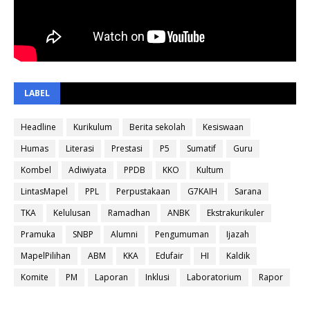
LABEL
Headline
Kurikulum
Berita sekolah
Kesiswaan
Humas
Literasi
Prestasi
P5
Sumatif
Guru
Kombel
Adiwiyata
PPDB
KKO
Kultum
LintasMapel
PPL
Perpustakaan
G7KAIH
Sarana
TKA
Kelulusan
Ramadhan
ANBK
Ekstrakurikuler
Pramuka
SNBP
Alumni
Pengumuman
Ijazah
MapelPilihan
ABM
KKA
Edufair
HI
Kaldik
Komite
PM
Laporan
Inklusi
Laboratorium
Rapor