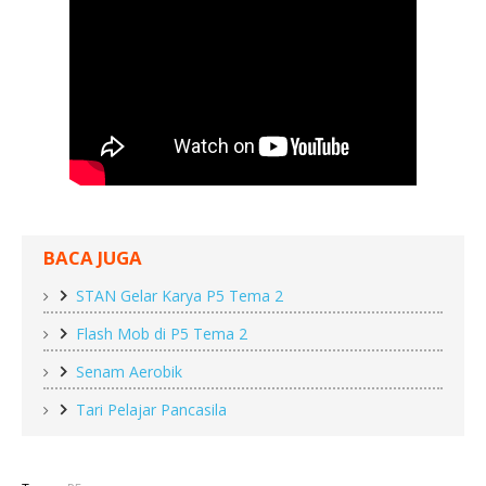
BACA JUGA
STAN Gelar Karya P5 Tema 2
Flash Mob di P5 Tema 2
Senam Aerobik
Tari Pelajar Pancasila