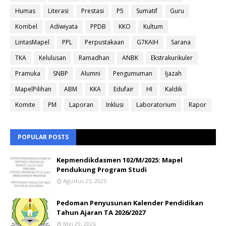
Humas
Literasi
Prestasi
P5
Sumatif
Guru
Kombel
Adiwiyata
PPDB
KKO
Kultum
LintasMapel
PPL
Perpustakaan
G7KAIH
Sarana
TKA
Kelulusan
Ramadhan
ANBK
Ekstrakurikuler
Pramuka
SNBP
Alumni
Pengumuman
Ijazah
MapelPilihan
ABM
KKA
Edufair
HI
Kaldik
Komite
PM
Laporan
Inklusi
Laboratorium
Rapor
POPULAR POSTS
Kepmendikdasmen 102/M/2025: Mapel
Pendukung Program Studi
Agustus 25, 2025
Pedoman Penyusunan Kalender Pendidikan
Tahun Ajaran TA 2026/2027
Mei 29, 2026