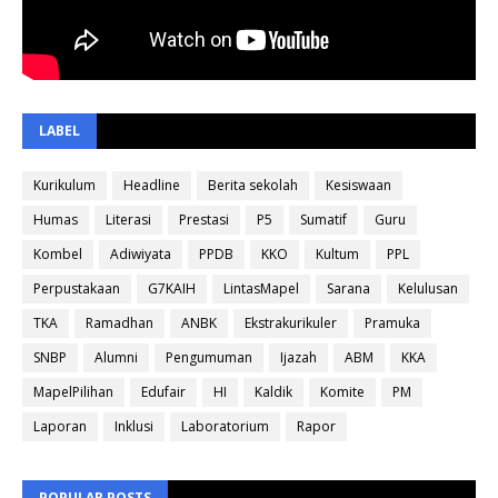
LABEL
Kurikulum
Headline
Berita sekolah
Kesiswaan
Humas
Literasi
Prestasi
P5
Sumatif
Guru
Kombel
Adiwiyata
PPDB
KKO
Kultum
PPL
Perpustakaan
G7KAIH
LintasMapel
Sarana
Kelulusan
TKA
Ramadhan
ANBK
Ekstrakurikuler
Pramuka
SNBP
Alumni
Pengumuman
Ijazah
ABM
KKA
MapelPilihan
Edufair
HI
Kaldik
Komite
PM
Laporan
Inklusi
Laboratorium
Rapor
POPULAR POSTS